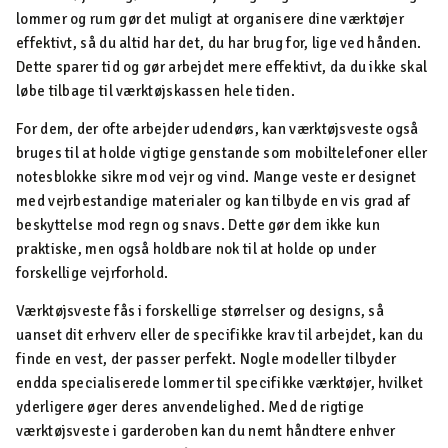
lommer og rum gør det muligt at organisere dine værktøjer
effektivt, så du altid har det, du har brug for, lige ved hånden.
Dette sparer tid og gør arbejdet mere effektivt, da du ikke skal
løbe tilbage til værktøjskassen hele tiden.
For dem, der ofte arbejder udendørs, kan værktøjsveste også
bruges til at holde vigtige genstande som mobiltelefoner eller
notesblokke sikre mod vejr og vind. Mange veste er designet
med vejrbestandige materialer og kan tilbyde en vis grad af
beskyttelse mod regn og snavs. Dette gør dem ikke kun
praktiske, men også holdbare nok til at holde op under
forskellige vejrforhold.
Værktøjsveste fås i forskellige størrelser og designs, så
uanset dit erhverv eller de specifikke krav til arbejdet, kan du
finde en vest, der passer perfekt. Nogle modeller tilbyder
endda specialiserede lommer til specifikke værktøjer, hvilket
yderligere øger deres anvendelighed. Med de rigtige
værktøjsveste i garderoben kan du nemt håndtere enhver