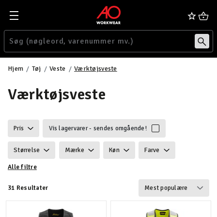
Hjem
Tøj
Veste
Værktøjsveste
Værktøjsveste
Pris
Vis lagervarer - sendes omgående!
Størrelse
Mærke
Køn
Farve
Alle filtre
Egenskaber
Certificering
Vægt
31 Resultater
Funktionalitet
Detaljer
Velegnet til