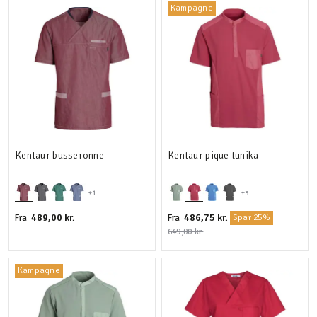
Kampagne
Kentaur busseronne
Kentaur pique tunika
+1
+3
489,00 kr.
486,75 kr.
Fra
Fra
Spar 25%
649,00 kr.
Kampagne