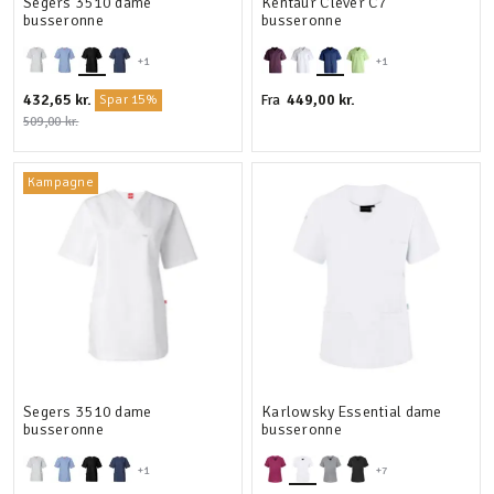
Segers 3510 dame
Kentaur Clever C7
busseronne
busseronne
+1
+1
432,65 kr.
449,00 kr.
Fra
Spar 15%
509,00 kr.
Kampagne
Segers 3510 dame
Karlowsky Essential dame
busseronne
busseronne
+1
+7