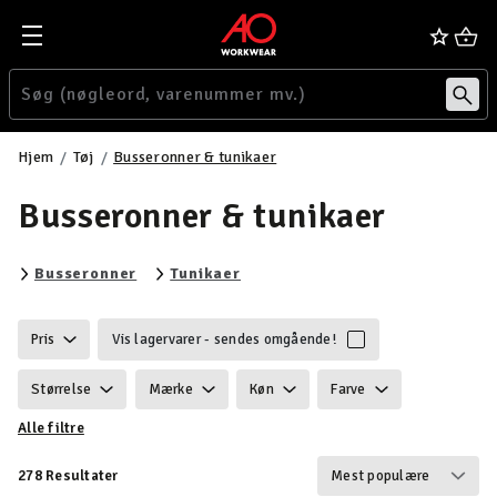
Hjem
Tøj
Busseronner & tunikaer
Busseronner & tunikaer
Filtrér efter category: Busseronner
Filtrér efter category: Tunikaer
Busseronner
Tunikaer
Pris
Vis lagervarer - sendes omgående!
Størrelse
Mærke
Køn
Farve
Alle filtre
Ansvarlighed
Egenskaber
Certificering
278 Resultater
Vægt
Detaljer
Velegnet til