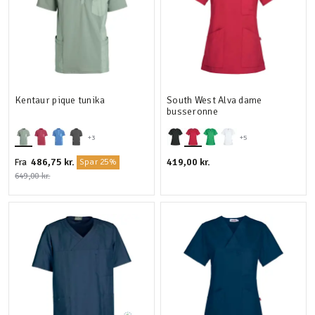
Kentaur pique tunika
South West Alva dame
busseronne
+3
+5
486,75 kr.
419,00 kr.
Fra
Spar 25%
649,00 kr.