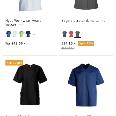
Nybo Workwear Heart
Segers stretch dame tunika
busseronne
+2
249,00 kr.
594,15 kr.
Fra
Spar 15%
699,00 kr.
Kampagne