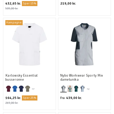
432,65 kr.
219,00 kr.
Spar 15%
509,00 kr.
Kampagne
Karlowsky Essential
Nybo Workwear Sporty Mix
busseronne
dametunika
+7
+2
164,25 kr.
439,00 kr.
Fra
Spar 25%
219,00 kr.