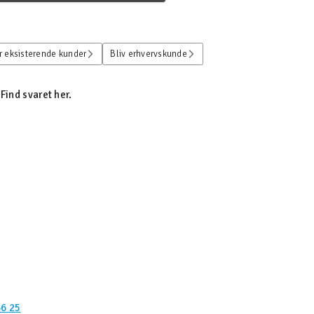
r eksisterende kunder
Bliv erhvervskunde
Find svaret her.
36 25