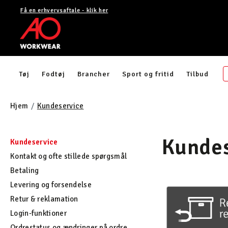
Få en erhvervsaftale - klik her
Tøj
Fodtøj
Brancher
Sport og fritid
Tilbud
Hjem
Kundeservice
Kundes
Kundeservice
Kontakt og ofte stillede spørgsmål
Betaling
Levering og forsendelse
Retur & reklamation
Login-funktioner
Ordrestatus og ændringer på ordre