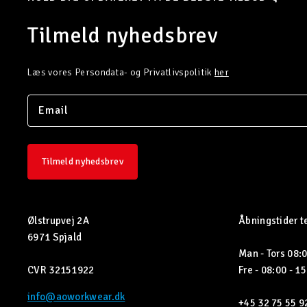
Tilmeld nyhedsbrev
Læs vores Persondata- og Privatlivspolitik
her
Tilmeld nyhedsbrev
Ølstrupvej 2A
Åbningstider t
6971 Spjald
Man - Tors 08:0
CVR 32151922
Fre - 08:00 - 1
info@aoworkwear.dk
+45 32 75 55 9