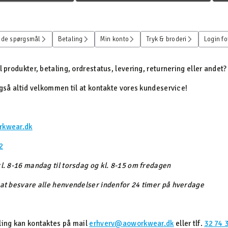
lede spørgsmål
Betaling
Min konto
Tryk & broderi
Login fo
 produkter, betaling, ordrestatus, levering, returnering eller andet? 
også altid velkommen til at kontakte vores kundeservice!
rkwear.dk
2
l. 8-16 mandag til torsdag og kl. 8-15 om fredagen
 at besvare alle henvendelser indenfor 24 timer på hverdage
ling kan kontaktes på mail
erhverv@
aoworkwear
.dk
eller tlf.
32 74 