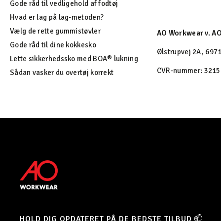
Gode råd til vedligehold af fodtøj
Hvad er lag på lag-metoden?
Vælg de rette gummistøvler
AO Workwear v. A
Gode råd til dine kokkesko
Ølstrupvej 2A, 6971
Lette sikkerhedssko med BOA® lukning
CVR-nummer: 3215
Sådan vasker du overtøj korrekt
HOLD DIG OPDATERET PÅ DE BEDSTE TILBUD 📫