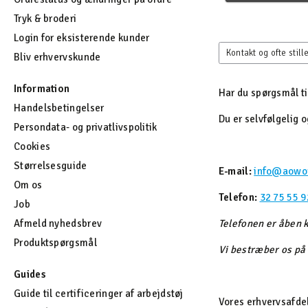
Tryk & broderi
Login for eksisterende kunder
Kontakt og ofte stil
Bliv erhvervskunde
Information
Har du spørgsmål til
Handelsbetingelser
Du er selvfølgelig 
Persondata- og privatlivspolitik
Cookies
Størrelsesguide
E-mail:
info@aowo
Om os
Telefon:
32 75 55 9
Job
Afmeld nyhedsbrev
Telefonen er åben k
Produktspørgsmål
Vi bestræber os på
Guides
Guide til certificeringer af arbejdstøj
Vores erhvervsafde