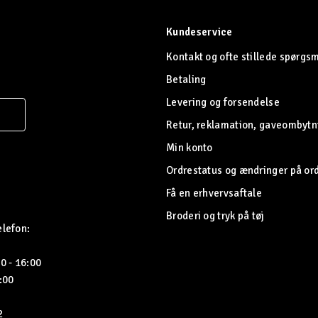
Kundeservice
Kontakt og ofte stillede spørgs
Betaling
Levering og forsendelse
Retur, reklamation, gaveombytn
Min konto
Ordrestatus og ændringer på or
Få en erhvervsaftale
Broderi og tryk på tøj
elefon:
0 - 16:00
5:00
2