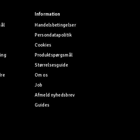
Information
mål
Handelsbetingelser
Persondatapolitik
Cookies
ing
Produktspørgsmål
Størrelsesguide
dre
Om os
Job
Afmeld nyhedsbrev
Guides