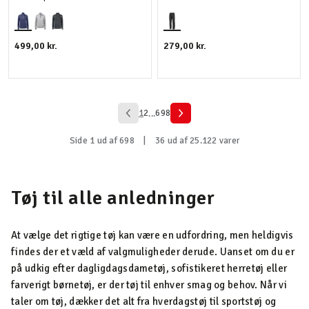
499,00 kr.
279,00 kr.
1
2
698
...
Side 1 ud af 698
|
36 ud af 25.122 varer
Tøj til alle anledninger
At vælge det rigtige tøj kan være en udfordring, men heldigvis
findes der et væld af valgmuligheder derude. Uanset om du er
på udkig efter dagligdagsdametøj, sofistikeret herretøj eller
farverigt børnetøj, er der tøj til enhver smag og behov. Når vi
taler om tøj, dækker det alt fra hverdagstøj til sportstøj og