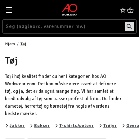
Hjem
Tøj
Tøj
Tøj i høj kvalitet finder du her i kategorien hos AO
Workwear.com. Det kan måske være svært at definere
tøj, og ja, det er da også mange ting. Vi har samlet et
bredt udvalg af tøj som passer perfekt til fritid. Du finder
dametøj, herrertøj og børnetøj fra nogle af verdens
bedste mærker.
Filtrér efter category: Jakker
Filtrér efter category: Bukser
Filtrér efter catego
Filtrér ef
Jakker
Bukser
T-shirts/poloer
Trøjer
Overa