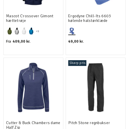
Mascot Crossover Gimont
Ergodyne Chill-Its 6603
hættetrøje
kølende halstørklæde
+9
409,00 kr.
49,00 kr.
Fra
Skarp pris
Cutter & Buck Chambers dame
Pitch Stone regnbukser
Half Zip