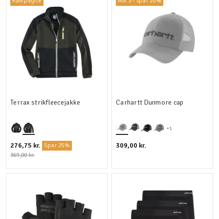
Kampagne
Mix 3 - spar 20%
Terrax strikfleecejakke
Carhartt Dunmore cap
+1
276,75 kr.
309,00 kr.
Spar 25%
369,00 kr.