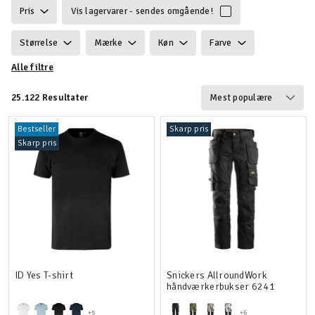
Pris
Vis lagervarer - sendes omgående!
Størrelse
Mærke
Køn
Farve
Alle filtre
Ansvarlighed
Egenskaber
Certificering
25.122 Resultater
Vind & vandtæt
Vægt
Funktionalitet
Bestseller
Skarp pris
Detaljer
Velegnet til
Skarp pris
ID Yes T-shirt
Snickers AllroundWork
håndværkerbukser 6241
+5
+6