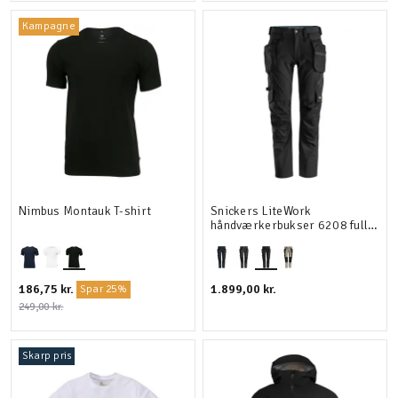
Kampagne
Nimbus Montauk T-shirt
Snickers LiteWork
håndværkerbukser 6208 full
stretch
186,75 kr.
1.899,00 kr.
Spar 25%
249,00 kr.
Skarp pris