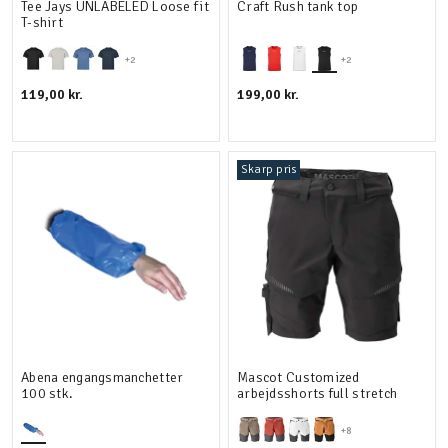
Tee Jays UNLABELED Loose fit
Craft Rush tank top
T-shirt
+2
+2
119,00 kr.
199,00 kr.
Skarp pris
Abena engangsmanchetter
Mascot Customized
100 stk.
arbejdsshorts full stretch
+8