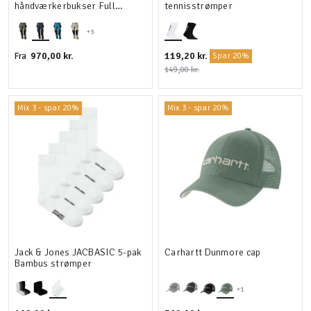
håndværkerbukser Full
tennisstrømper
stretch
+3
970,00 kr.
119,20 kr.
Fra
Spar 20%
149,00 kr.
Mix 3 - spar 20%
Mix 3 - spar 20%
Jack & Jones JACBASIC 5-pak
Carhartt Dunmore cap
Bambus strømper
+1