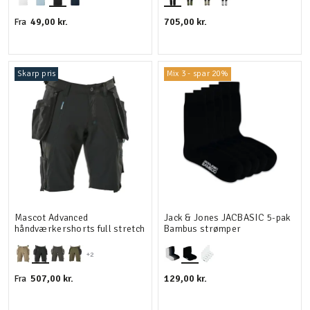
49,00 kr.
705,00 kr.
Fra
Skarp pris
Mix 3 - spar 20%
Mascot Advanced
Jack & Jones JACBASIC 5-pak
håndværkershorts full stretch
Bambus strømper
+2
507,00 kr.
129,00 kr.
Fra