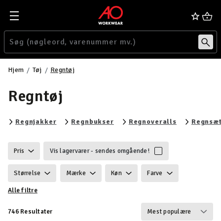
Hjem
Tøj
Regntøj
Regntøj
Filtrér efter category: Regnjakker
Filtrér efter category: Regnb
Filtrér efte
Regnjakker
Regnbukser
Regnoveralls
Regnsæ
Pris
Vis lagervarer - sendes omgående!
Størrelse
Mærke
Køn
Farve
Alle filtre
Ansvarlighed
Egenskaber
Certificering
746 Resultater
Vind & vandtæt
Vægt
Funktionalitet