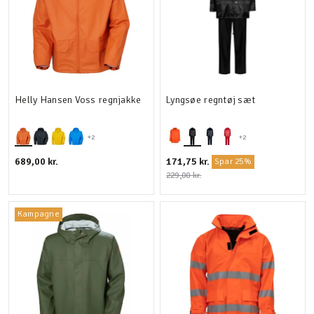
Helly Hansen Voss regnjakke
Lyngsøe regntøj sæt
+2
+2
689,00 kr.
171,75 kr.
Spar 25%
229,00 kr.
Kampagne