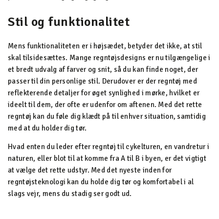
Stil og funktionalitet
Mens funktionaliteten er i højsædet, betyder det ikke, at stil
skal tilsidesættes. Mange regntøjsdesigns er nu tilgængelige i
et bredt udvalg af farver og snit, så du kan finde noget, der
passer til din personlige stil. Derudover er der regntøj med
reflekterende detaljer for øget synlighed i mørke, hvilket er
ideelt til dem, der ofte er udenfor om aftenen. Med det rette
regntøj kan du føle dig klædt på til enhver situation, samtidig
med at du holder dig tør.
Hvad enten du leder efter regntøj til cykelturen, en vandretur i
naturen, eller blot til at komme fra A til B i byen, er det vigtigt
at vælge det rette udstyr. Med det nyeste inden for
regntøjsteknologi kan du holde dig tør og komfortabel i al
slags vejr, mens du stadig ser godt ud.