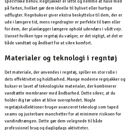
specifikke behov. Regnjakker er lette og nemme at have med
på farten, hvilket gør dem ideelle til bylivet eller hurtige
udflugter. Regnbukser giver ekstra beskyttelse til dem, der er
ude i længere tid, mens regndragter er perfekte til børn eller
for dem, der planlægger længere ophold udendørs i vådt vejr.
Uanset hvilken type regntøj du vælger, er det vigtigt, at det er
både vandtæt og åndbart for at sikre komfort.
Materialer og teknologi i regntøj
Det materiale, der anvendes i regntøj, spiller en stor rolle i
dets effektivitet og holdbarhed. Mange moderne regnjakker og
bukser er lavet af teknologiske materialer, der kombinerer
vandtætte membraner med åndbarhed. Dette sikrer, at du
holder dig tør uden at blive overophedet. Nogle
regntøjskollektioner bruger avanceret teknologi som taped
seams og justerbare manchetter for at minimere risikoen for
vandindtrængen. Dette gør dem velegnede til både
professionel brug og dagligdags aktiviteter.