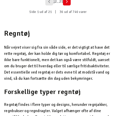
1
2
21
...
Side 1 ud af 21
|
36 ud af 746 varer
Regntøj
Når vejret viser sig fra sin våde side, er det vigtigt at have det
rette regntøj, der kan holde dig tør og komfortabel. Regntøj er
ikke bare funktionelt, men det kan også være stilfuldt, uanset
om du bruger det til hverdag eller til særlige fritidsaktiviteter.
Det essentielle ved regntøj er dets evne til at modstå vand og
vind, så du kan fortsætte din dag uden bekymringer.
Forskellige typer regntøj
Regntøj findes i flere typer og designs, herunder regnjakker,
regnbukser og regndragter. Valget afhænger ofte af dine