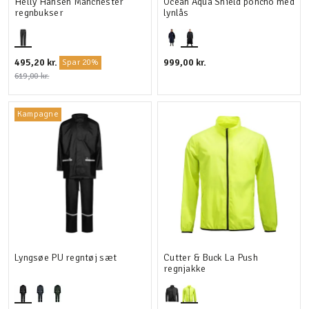
Helly Hansen Manchester
Ocean Aqua Shield poncho med
regnbukser
lynlås
495,20 kr.
999,00 kr.
Spar 20%
619,00 kr.
Kampagne
Lyngsøe PU regntøj sæt
Cutter & Buck La Push
regnjakke