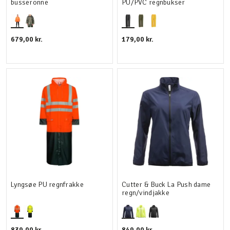
busseronne
PU/PVC regnbukser
679,00 kr.
179,00 kr.
Lyngsøe PU regnfrakke
Cutter & Buck La Push dame
regn/vindjakke
839,00 kr.
849,00 kr.