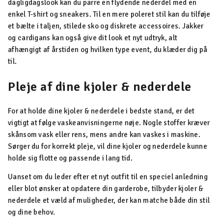
dagligdagslook kan du parre en flydende nederdel med en
enkel T-shirt og sneakers. Til en mere poleret stil kan du tilføje
et bælte i taljen, stilede sko og diskrete accessoires. Jakker
og cardigans kan også give dit look et nyt udtryk, alt
afhængigt af årstiden og hvilken type event, du klæder dig på
til.
Pleje af dine kjoler & nederdele
For at holde dine kjoler & nederdele i bedste stand, er det
vigtigt at følge vaskeanvisningerne nøje. Nogle stoffer kræver
skånsom vask eller rens, mens andre kan vaskes i maskine.
Sørger du for korrekt pleje, vil dine kjoler og nederdele kunne
holde sig flotte og passende i lang tid.
Uanset om du leder efter et nyt outfit til en speciel anledning
eller blot ønsker at opdatere din garderobe, tilbyder kjoler &
nederdele et væld af muligheder, der kan matche både din stil
og dine behov.