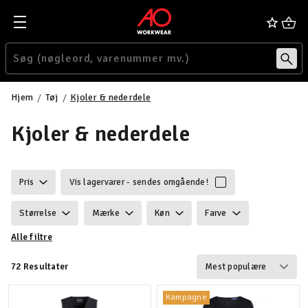
Hjem
Tøj
Kjoler & nederdele
Kjoler & nederdele
Pris
Vis lagervarer - sendes omgående!
Størrelse
Mærke
Køn
Farve
Alle filtre
Ansvarlighed
Egenskaber
Certificering
72 Resultater
Vægt
Funktionalitet
Detaljer
Kampagne
Velegnet til