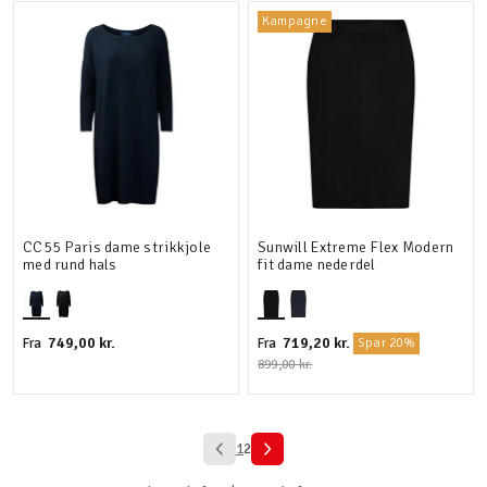
Kampagne
CC55 Paris dame strikkjole
Sunwill Extreme Flex Modern
med rund hals
fit dame nederdel
749,00 kr.
719,20 kr.
Fra
Fra
Spar 20%
899,00 kr.
1
2