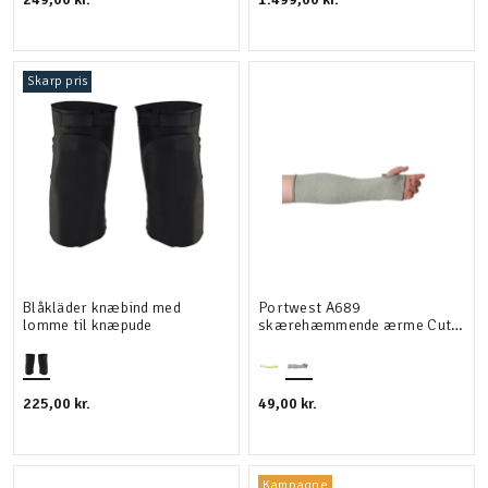
Skarp pris
Blåkläder knæbind med
Portwest A689
lomme til knæpude
skærehæmmende ærme Cut
D, 35 cm
225,00 kr.
49,00 kr.
Kampagne