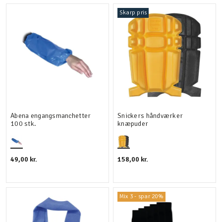
Skarp pris
Detaljer
Velegnet til
Abena engangsmanchetter
Snickers håndværker
100 stk.
knæpuder
49,00 kr.
158,00 kr.
Mix 3 - spar 20%