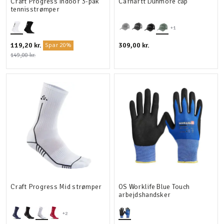
Craft Progress Indoor 3-pak
Carhartt Dunmore cap
tennisstrømper
+1
119,20 kr.
309,00 kr.
Spar 20%
149,00 kr.
Craft Progress Mid strømper
OS Worklife Blue Touch
arbejdshandsker
+2