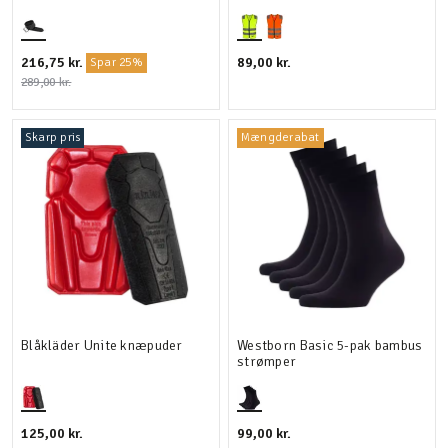
216,75 kr.
89,00 kr.
Spar 25%
289,00 kr.
Skarp pris
Mængderabat
Blåkläder Unite knæpuder
Westborn Basic 5-pak bambus
strømper
125,00 kr.
99,00 kr.