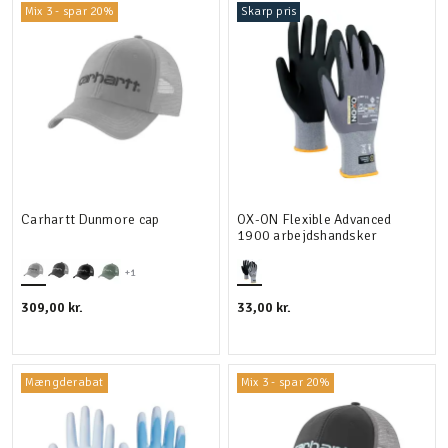
Mix 3 - spar 20%
Skarp pris
Carhartt Dunmore cap
OX-ON Flexible Advanced
1900 arbejdshandsker
+1
309,00 kr.
33,00 kr.
Mængderabat
Mix 3 - spar 20%