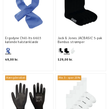
Ergodyne Chill-Its 6603
Jack & Jones JACBASIC 5-pak
kølende halstørklæde
Bambus strømper
49,00 kr.
129,00 kr.
Mængderabat
Mix 3 - spar 20%