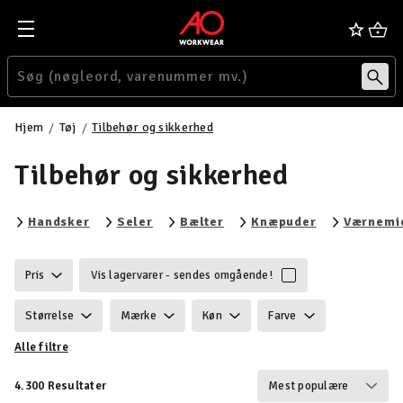
Hjem
Tøj
Tilbehør og sikkerhed
Tilbehør og sikkerhed
Filtrér efter category: Handsker
Filtrér efter category: Seler
Filtrér efter category: Bælt
Filtrér efter
Handsker
Seler
Bælter
Knæpuder
Værnemi
Pris
Vis lagervarer - sendes omgående!
Størrelse
Mærke
Køn
Farve
Alle filtre
Ansvarlighed
Egenskaber
Certificering
4.300 Resultater
Vind & vandtæt
Vægt
Funktionalitet