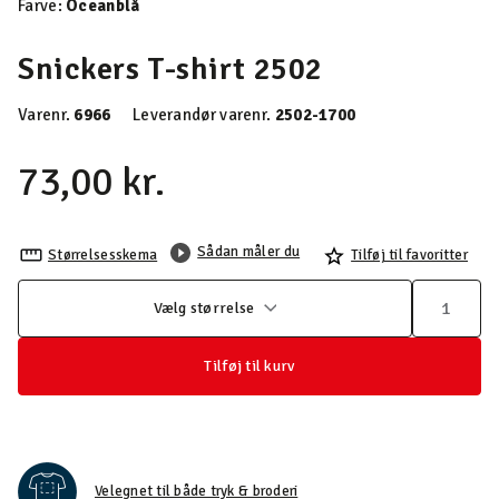
Farve:
Oceanblå
Snickers T-shirt 2502
Varenr.
6966
Leverandør varenr.
2502-1700
73,00 kr.
Sådan måler du
Størrelsesskema
Tilføj til favoritter
Vælg størrelse
Tilføj til kurv
Velegnet til både tryk & broderi