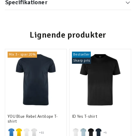
Specifikationer
Lignende produkter
Mix 3 - spar 20%
Bestseller
Skarp pris
YOU Blue Rebel Antilope T-
ID Yes T-shirt
shirt
+11
+5