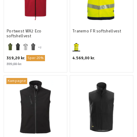
Portwest WX2 Eco
Tranemo FR softshellvest
softshellvest
+2
319,20 kr.
4.569,00 kr.
Spar 20%
399,00 kr.
Kampagne