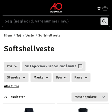
Hjem
Tøj
Veste
Softshellveste
Softshellveste
Pris
Vis lagervarer - sendes omgående!
Størrelse
Mærke
Køn
Farve
Alle filtre
Ansvarlighed
Egenskaber
Certificering
77 Resultater
Vind & vandtæt
Vægt
Funktionalitet
Detaljer
Velegnet til