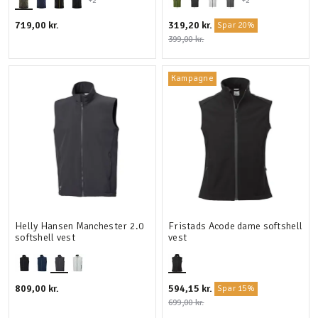
+2
+2
719,00 kr.
319,20 kr.
Spar 20%
399,00 kr.
Kampagne
Helly Hansen Manchester 2.0
Fristads Acode dame softshell
softshell vest
vest
809,00 kr.
594,15 kr.
Spar 15%
699,00 kr.