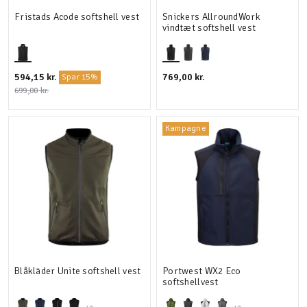
Fristads Acode softshell vest
Snickers AllroundWork
vindtæt softshell vest
594,15 kr.
769,00 kr.
Spar 15%
699,00 kr.
Kampagne
Blåkläder Unite softshell vest
Portwest WX2 Eco
softshellvest