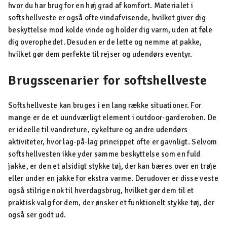
hvor du har brug for en høj grad af komfort. Materialet i
softshellveste er også ofte vindafvisende, hvilket giver dig
beskyttelse mod kolde vinde og holder dig varm, uden at føle
dig overophedet. Desuden er de lette og nemme at pakke,
hvilket gør dem perfekte til rejser og udendørs eventyr.
Brugsscenarier for softshellveste
Softshellveste kan bruges i en lang række situationer. For
mange er de et uundværligt element i outdoor-garderoben. De
er ideelle til vandreture, cykelture og andre udendørs
aktiviteter, hvor lag-på-lag princippet ofte er gavnligt. Selvom
softshellvesten ikke yder samme beskyttelse som en fuld
jakke, er den et alsidigt stykke tøj, der kan bæres over en trøje
eller under en jakke for ekstra varme. Derudover er disse veste
også stilrige nok til hverdagsbrug, hvilket gør dem til et
praktisk valg for dem, der ønsker et funktionelt stykke tøj, der
også ser godt ud.