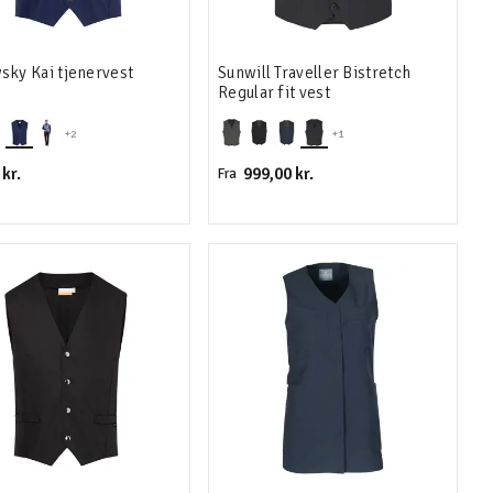
sky Kai tjenervest
Sunwill Traveller Bistretch
Regular fit vest
+2
+1
kr.
999,00 kr.
Fra