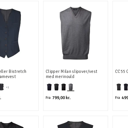
hed
eller Bistretch
Clipper Milan slipover/vest
CC55 C
damevest
med merinould
+1
.
799,00 kr.
499
Fra
Fra