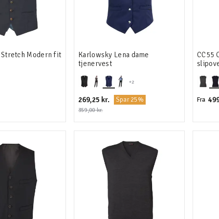
 Stretch Modern fit
Karlowsky Lena dame
CC55 
tjenervest
slipov
+2
269,25 kr.
499
Spar 25%
Fra
359,00 kr.