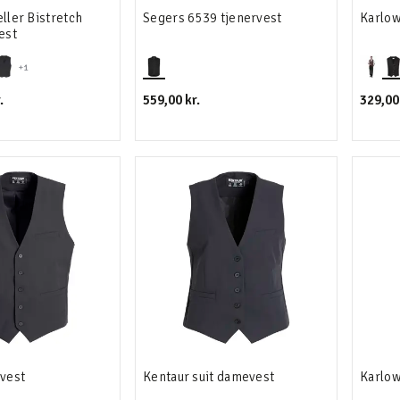
eller Bistretch
Segers 6539 tjenervest
Karlow
est
+1
.
559,00 kr.
329,00 
 vest
Kentaur suit damevest
Karlow