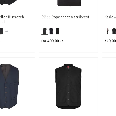
eller Bistretch
CC55 Copenhagen strikvest
Karlow
est
+1
.
499,00 kr.
329,00 
Fra