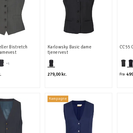
eller Bistretch
Karlowsky Basic dame
CC55 C
damevest
tjenervest
+1
.
279,00 kr.
499
Fra
Kampagne