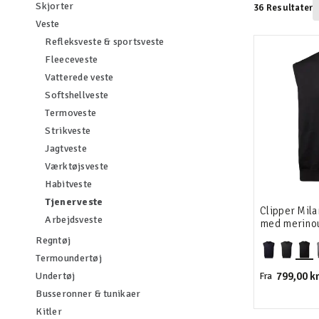
Filtrér efter category: Skjorter
Skjorter
36 Resultater
Filtrér efter category: Veste
Veste
Filtrér efter category: Refleksvest
Refleksveste & sportsveste
Filtrér efter category: Fleeceveste
Fleeceveste
Filtrér efter category: Vatterede veste
Vatterede veste
Filtrér efter category: Softshellveste
Softshellveste
Filtrér efter category: Termoveste
Termoveste
Filtrér efter category: Strikveste
Strikveste
Filtrér efter category: Jagtveste
Jagtveste
Filtrér efter category: Værktøjsveste
Værktøjsveste
Filtrér efter category: Habitveste
Habitveste
valgte I øjeblikket sorteret efter category: Tjene
Tjenerveste
Clipper Mila
Filtrér efter category: Arbejdsveste
Arbejdsveste
med merino
Filtrér efter category: Regntøj
Regntøj
Filtrér efter category: Termoundertøj
Termoundertøj
Filtrér efter category: Undertøj
799,00 kr
Undertøj
Fra
Filtrér efter category: Busseronner & t
Busseronner & tunikaer
Filtrér efter category: Kitler
Kitler