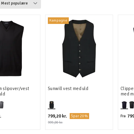
e & sportsveste
Kampagne
rveste
n slipover/vest
Sunwill vest med uld
Clippe
uld
med m
.
799,20 kr.
799
Spar 20%
Fra
999,00 kr.
unikaer