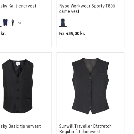
sky Kai tjenervest
Nybo Workwear Sporty T800
dame vest
+2
kr.
439,00 kr.
Fra
sky Basic tjenervest
Sunwill Traveller Bistretch
Regular fit damevest