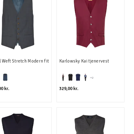
l Weft Stretch Modern fit
Karlowsky Kai tjenervest
+2
0 kr.
329,00 kr.