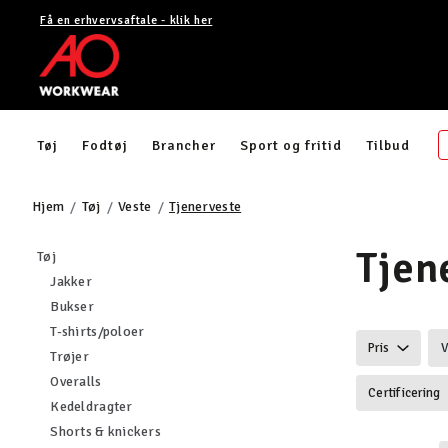
Få en erhvervsaftale - klik her
Tøj
Fodtøj
Brancher
Sport og fritid
Tilbud
Hjem
Tøj
Veste
Tjenerveste
Tjen
Filtrér efter category: Tøj
Tøj
Filtrér efter category: Jakker
Jakker
Filtrér efter category: Bukser
Bukser
Filtrér efter category: T-shirts/poloer
T-shirts/poloer
Pris
V
Filtrér efter category: Trøjer
Trøjer
Filtrér efter category: Overalls
Overalls
Certificering
Filtrér efter category: Kedeldragter
Kedeldragter
Filtrér efter category: Shorts & knickers
Shorts & knickers