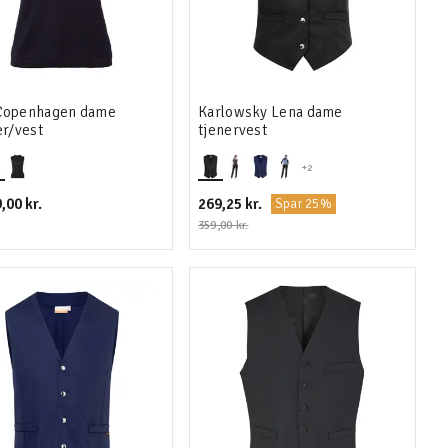
Copenhagen dame
Karlowsky Lena dame
er/vest
tjenervest
+2
,00 kr.
269,25 kr.
Spar 25%
359,00 kr.