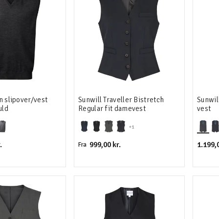
n slipover/vest
Sunwill Traveller Bistretch
Sunwil
uld
Regular fit damevest
vest
+1
.
999,00 kr.
1.199,0
Fra