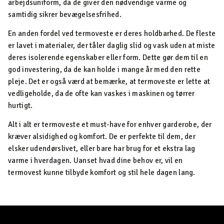
arbejdsuniform, da de giver den nødvendige varme og
samtidig sikrer bevægelsesfrihed.
En anden fordel ved termoveste er deres holdbarhed. De fleste
er lavet i materialer, der tåler daglig slid og vask uden at miste
deres isolerende egenskaber eller form. Dette gør dem til en
god investering, da de kan holde i mange år med den rette
pleje. Det er også værd at bemærke, at termoveste er lette at
vedligeholde, da de ofte kan vaskes i maskinen og tørrer
hurtigt.
Alt i alt er termoveste et must-have for enhver garderobe, der
kræver alsidighed og komfort. De er perfekte til dem, der
elsker udendørslivet, eller bare har brug for et ekstra lag
varme i hverdagen. Uanset hvad dine behov er, vil en
termovest kunne tilbyde komfort og stil hele dagen lang.