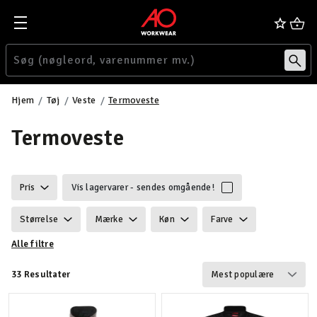
Hjem
Tøj
Veste
Termoveste
Termoveste
Pris
Vis lagervarer - sendes omgående!
Størrelse
Mærke
Køn
Farve
Alle filtre
Ansvarlighed
Egenskaber
Certificering
33 Resultater
Vægt
Funktionalitet
Detaljer
Velegnet til