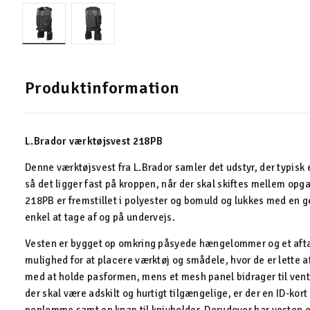
Produktinformation
L.Brador værktøjsvest 218PB
Denne værktøjsvest fra L.Brador samler det udstyr, der typisk
så det ligger fast på kroppen, når der skal skiftes mellem opg
218PB er fremstillet i polyester og bomuld og lukkes med en 
enkel at tage af og på undervejs.
Vesten er bygget op omkring påsyede hængelommer og et aftag
mulighed for at placere værktøj og smådele, hvor de er lette 
med at holde pasformen, mens et mesh panel bidrager til ventil
der skal være adskilt og hurtigt tilgængelige, er der en ID-k