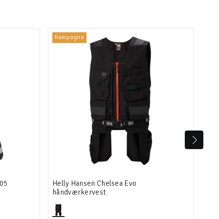
Kampagne
905
Helly Hansen Chelsea Evo
Sni
håndværkervest