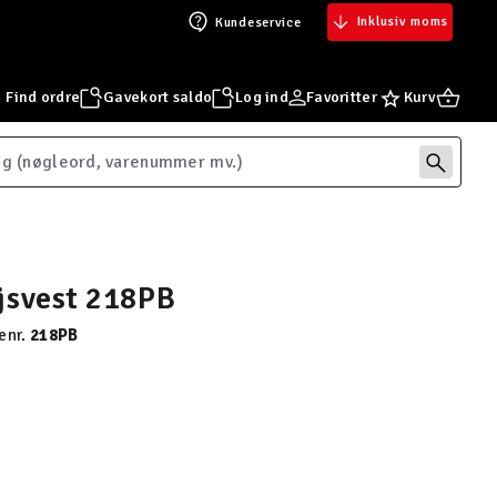
Inklusiv moms
Kundeservice
Find ordre
Gavekort saldo
Log ind
Favoritter
Kurv
jsvest 218PB
enr.
218PB