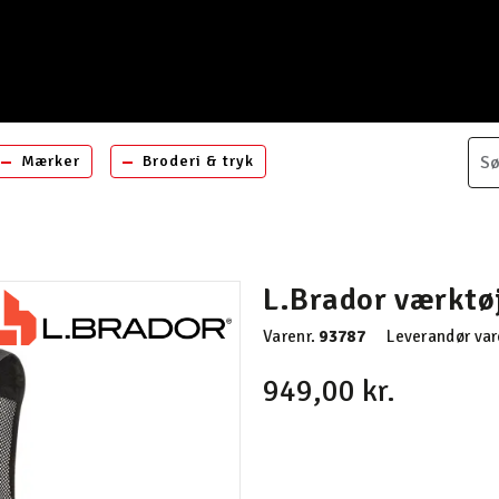
Mærker
Broderi & tryk
L.Brador værktø
Varenr.
93787
Leverandør var
949,00 kr.