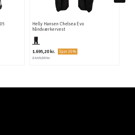
905
Helly Hansen Chelsea Evo
Sni
håndværkervest
1.695,20 kr.
1.19
Spar 20%
2.119,00 kr.