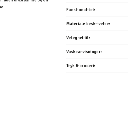
 en åben brystlomme og en
v.
Funktionalitet:
Materiale beskrivelse:
Velegnet til:
Vaskeanvisninger:
Tryk & broderi: