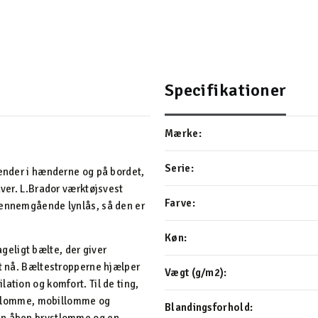
Specifikationer
Mærke:
Serie:
 ender i hænderne og på bordet,
aver. L.Brador værktøjsvest
Farve:
gennemgående lynlås, så den er
Køn:
eligt bælte, der giver
at nå. Bæltestropperne hjælper
Vægt (g/m2):
ation og komfort. Til de ting,
ort lomme, mobillomme og
Blandingsforhold: