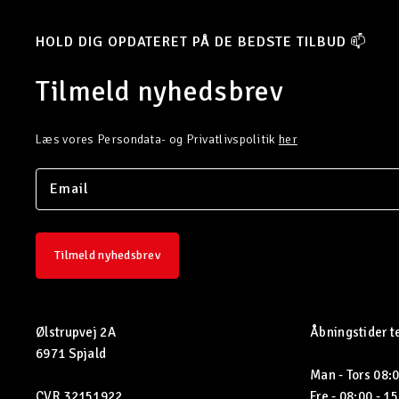
HOLD DIG OPDATERET PÅ DE BEDSTE TILBUD 📫
Tilmeld nyhedsbrev
Læs vores Persondata- og Privatlivspolitik
her
Tilmeld nyhedsbrev
Ølstrupvej 2A
Åbningstider t
6971 Spjald
Man - Tors 08:0
CVR 32151922
Fre - 08:00 - 1