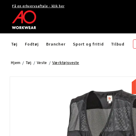
Få en erhvervsaftale - klik her
Tøj
Fodtøj
Brancher
Sport og fritid
Tilbud
Hjem
Tøj
Veste
Værktøjsveste