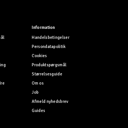
Information
mål
Handelsbetingelser
Persondatapolitik
Cookies
ing
Produktspørgsmål
Størrelsesguide
dre
Om os
Job
Afmeld nyhedsbrev
Guides