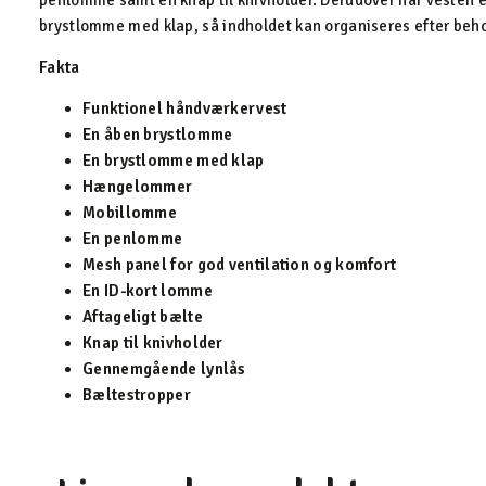
penlomme samt en knap til knivholder. Derudover har vesten
brystlomme med klap, så indholdet kan organiseres efter beho
Fakta
Funktionel håndværkervest
En åben brystlomme
En brystlomme med klap
Hængelommer
Mobillomme
En penlomme
Mesh panel for god ventilation og komfort
En ID-kort lomme
Aftageligt bælte
Knap til knivholder
Gennemgående lynlås
Bæltestropper