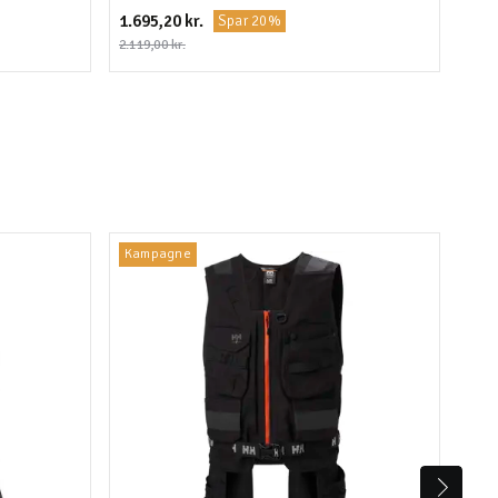
1.695,20 kr.
1.19
Spar 20%
2.119,00 kr.
Kampagne