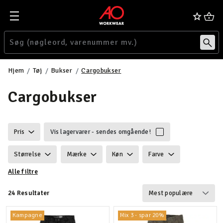
Hjem
Tøj
Bukser
Cargobukser
Cargobukser
Pris
Vis lagervarer - sendes omgående!
Størrelse
Mærke
Køn
Farve
Alle filtre
Ansvarlighed
Egenskaber
Vægt
24 Resultater
Funktionalitet
Detaljer
Velegnet til
Kampagne
Mix 3 - spar 20%