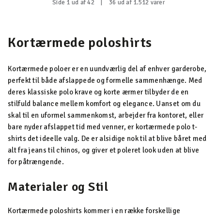
Side 1 ud af 42
|
36 ud af 1.512 varer
Kortærmede poloshirts
Kortærmede poloer er en uundværlig del af enhver garderobe,
perfekt til både afslappede og formelle sammenhænge. Med
deres klassiske polo krave og korte ærmer tilbyder de en
stilfuld balance mellem komfort og elegance. Uanset om du
skal til en uformel sammenkomst, arbejder fra kontoret, eller
bare nyder afslappet tid med venner, er kortærmede polo t-
shirts det ideelle valg. De er alsidige nok til at blive båret med
alt fra jeans til chinos, og giver et poleret look uden at blive
for påtrængende.
Materialer og Stil
Kortærmede poloshirts kommer i en række forskellige