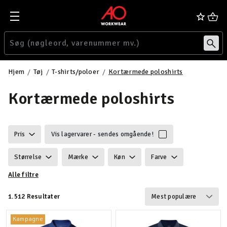
Hjem
Tøj
T-shirts/poloer
Kortærmede poloshirts
Kortærmede poloshirts
Pris
Vis lagervarer - sendes omgående!
Størrelse
Mærke
Køn
Farve
Alle filtre
Ansvarlighed
Egenskaber
Certificering
1.512 Resultater
Vægt
Funktionalitet
Detaljer
Kampagne
Velegnet til