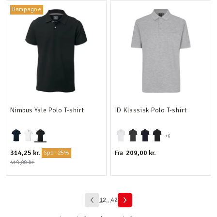
Kampagne
Nimbus Yale Polo T-shirt
ID Klassisk Polo T-shirt
+6
314,25 kr.
209,00 kr.
Fra
Spar 25%
419,00 kr.
1
2
42
...