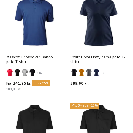
Mascot Crossover Bandol
Craft Core Unify dame polo T-
polo T-shirt
shirt
+14
+6
141,75 kr.
399,00 kr.
Fra
Spar 25%
189,00 kr.
Mix 3 - spar 20%