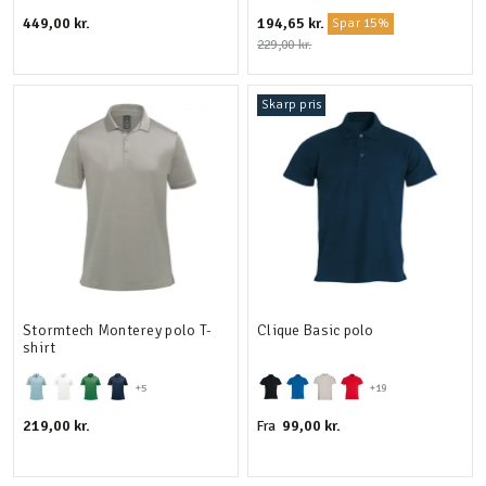
449,00 kr.
194,65 kr.
Spar 15%
229,00 kr.
Skarp pris
Stormtech Monterey polo T-
Clique Basic polo
shirt
+5
+19
219,00 kr.
99,00 kr.
Fra