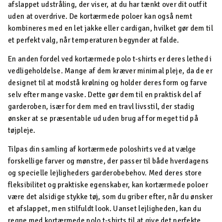
afslappet udstråling, der viser, at du har tænkt over dit outfit
uden at overdrive. De kortærmede poloer kan også nemt
kombineres med en let jakke eller cardigan, hvilket gør dem til
et perfekt valg, når temperaturen begynder at falde.
En anden fordel ved kortærmede polo t-shirts er deres lethed i
vedligeholdelse. Mange af dem kræver minimal pleje, da de er
designet til at modstå krølning og holder deres form og farve
selv efter mange vaske. Dette gør dem til en praktisk del af
garderoben, især for dem med en travl livsstil, der stadig
ønsker at se præsentable ud uden brug af for meget tid på
tøjpleje.
Tilpas din samling af kortærmede poloshirts ved at vælge
forskellige farver og mønstre, der passer til både hverdagens
og specielle lejligheders garderobebehov. Med deres store
fleksibilitet og praktiske egenskaber, kan kortærmede poloer
være det alsidige stykke tøj, som du griber efter, når du ønsker
et afslappet, men stilfuldt look. Uanset lejligheden, kan du
regne med kortærmede polo t-shirts til at give det perfekte