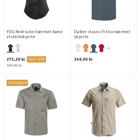
YOU Andria kortærmet dame
Daiber classic fit kortærmet
stretchskjorte
skjorte
+5
271,20 kr.
249,00 kr.
Spar 20%
339,00 kr.
Kampagne