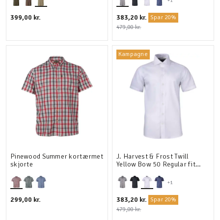
+1
399,00 kr.
383,20 kr.
Spar 20%
479,00 kr.
Kampagne
Pinewood Summer kortærmet
J. Harvest & Frost Twill
skjorte
Yellow Bow 50 Regular fit
kortærmet skjorte
+1
299,00 kr.
383,20 kr.
Spar 20%
479,00 kr.