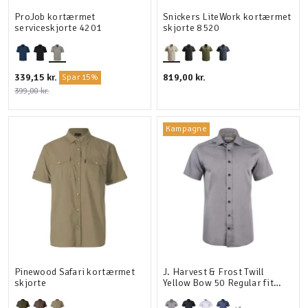
ProJob kortærmet
Snickers LiteWork kortærmet
serviceskjorte 4201
skjorte 8520
339,15 kr.
819,00 kr.
Spar 15%
399,00 kr.
Kampagne
Pinewood Safari kortærmet
J. Harvest & Frost Twill
skjorte
Yellow Bow 50 Regular fit
kortærmet skjorte