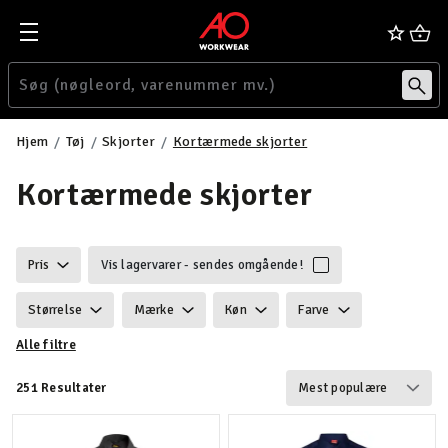
Hjem
Tøj
Skjorter
Kortærmede skjorter
Kortærmede skjorter
Pris
Vis lagervarer - sendes omgående!
Størrelse
Mærke
Køn
Farve
Alle filtre
Ansvarlighed
Egenskaber
Certificering
251 Resultater
Vægt
Funktionalitet
Detaljer
Velegnet til