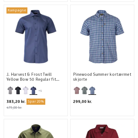
Kampagne
J. Harvest & Frost Twill
Pinewood Summer kortærmet
Yellow Bow 50 Regular fit
skjorte
kortærmet skjorte
+1
383,20 kr.
299,00 kr.
Spar 20%
479,00 kr.