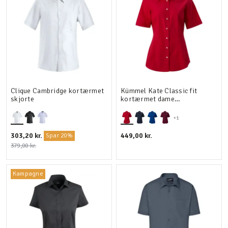
Clique Cambridge kortærmet
Kümmel Kate Classic fit
skjorte
kortærmet dame
poplinskjorte
+1
303,20 kr.
449,00 kr.
Spar 20%
379,00 kr.
Kampagne