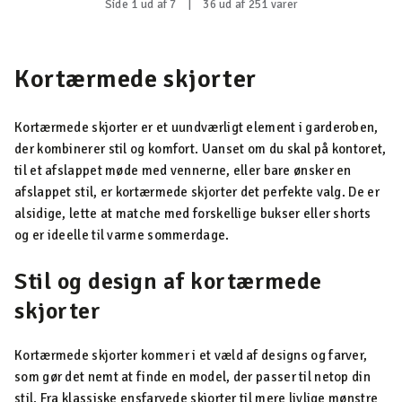
Side 1 ud af 7
|
36 ud af 251 varer
Kortærmede skjorter
Kortærmede skjorter er et uundværligt element i garderoben,
der kombinerer stil og komfort. Uanset om du skal på kontoret,
til et afslappet møde med vennerne, eller bare ønsker en
afslappet stil, er kortærmede skjorter det perfekte valg. De er
alsidige, lette at matche med forskellige bukser eller shorts
og er ideelle til varme sommerdage.
Stil og design af kortærmede
skjorter
Kortærmede skjorter kommer i et væld af designs og farver,
som gør det nemt at finde en model, der passer til netop din
stil. Fra klassiske ensfarvede skjorter til mere livlige mønstre