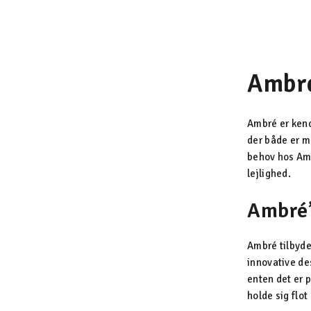
Ambr
Ambré er kendt
der både er mo
behov hos Amb
lejlighed.
Ambré’
Ambré tilbyder
innovative des
enten det er p
holde sig flot 