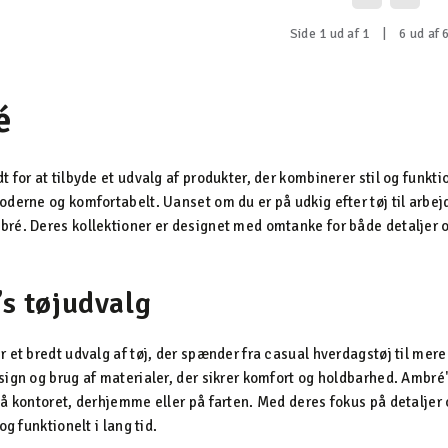
Side 1 ud af 1
|
6 ud af 6
é
 for at tilbyde et udvalg af produkter, der kombinerer stil og funktio
derne og komfortabelt. Uanset om du er på udkig efter tøj til arbejde
ré. Deres kollektioner er designet med omtanke for både detaljer o
s tøjudvalg
 et bredt udvalg af tøj, der spænder fra casual hverdagstøj til mere 
ign og brug af materialer, der sikrer komfort og holdbarhed. Ambré's tø
å kontoret, derhjemme eller på farten. Med deres fokus på detaljer og
og funktionelt i lang tid.