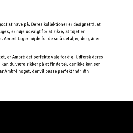
odt at have på. Deres kollektioner er designet til at
es, er nøje udvalgt for at sikre, at tøjet er
e. Ambré tager højde for de små detaljer, der gør en
t, er Ambré det perfekte valg for dig. Udforsk deres
 kan du være sikker på at finde tøj, der ikke kun ser
har Ambré noget, der vil passe perfekt ind i din