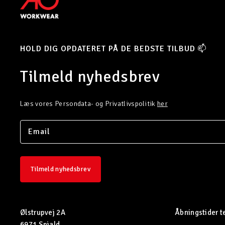
HOLD DIG OPDATERET PÅ DE BEDSTE TILBUD 📫
Tilmeld nyhedsbrev
Læs vores Persondata- og Privatlivspolitik
her
Tilmeld nyhedsbrev
Ølstrupvej 2A
Åbningstider t
6971 Spjald