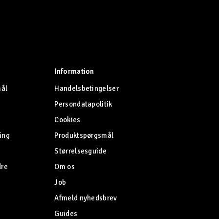
Information
mål
Handelsbetingelser
Persondatapolitik
Cookies
ing
Produktspørgsmål
Størrelsesguide
dre
Om os
Job
Afmeld nyhedsbrev
Guides