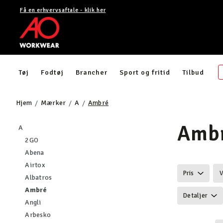
Få en erhvervsaftale - klik her
Tøj
Fodtøj
Brancher
Sport og fritid
Tilbud
Hjem
Mærker
A
Ambré
Amb
Filtrér efter category: A
A
Filtrér efter category: 2GO
2GO
Filtrér efter category: Abena
Abena
Filtrér efter category: Airtox
Airtox
Pris
V
Filtrér efter category: Albatros
Albatros
valgte I øjeblikket sorteret efter category: Ambré
Ambré
Detaljer
Filtrér efter category: Angli
Angli
Filtrér efter category: Arbesko
Arbesko