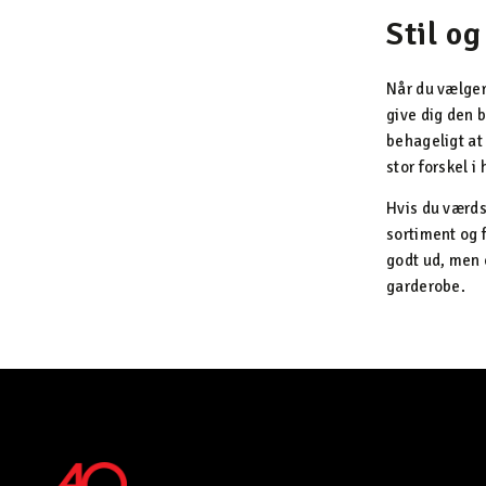
Stil o
Når du vælger 
give dig den b
behageligt at
stor forskel i
Hvis du værds
sortiment og f
godt ud, men o
garderobe.