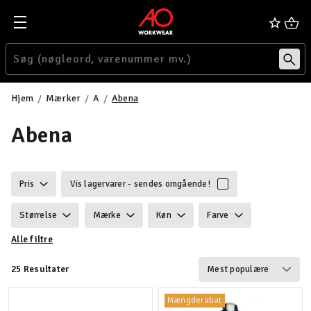
Hjem
Mærker
A
Abena
Abena
Pris
Vis lagervarer - sendes omgående!
Størrelse
Mærke
Køn
Farve
Alle filtre
Egenskaber
Certificering
Vægt
25 Resultater
Velegnet til
Mængderabat