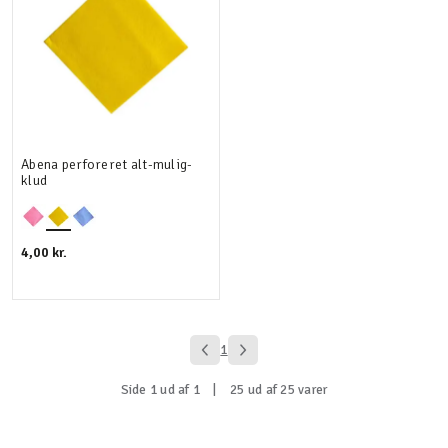
Abena perforeret alt-mulig-
klud
4,00 kr.
1
Side 1 ud af 1
|
25 ud af 25 varer