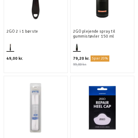
2GO 2 i 1 børste
2GO plejende spray til
gummistøvler 150 ml
49,00 kr.
79,20 kr.
Spar 20%
99,00 kr.