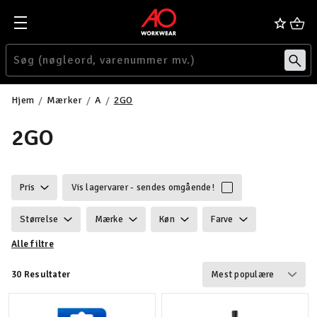
Hjem
Mærker
A
2GO
2GO
Pris
Vis lagervarer - sendes omgående!
Størrelse
Mærke
Køn
Farve
Alle filtre
Ansvarlighed
Egenskaber
Velegnet til
30 Resultater