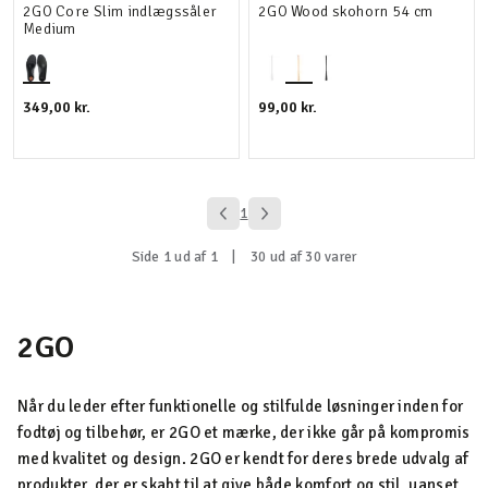
2GO Core Slim indlægssåler
2GO Wood skohorn 54 cm
Medium
349,00 kr.
99,00 kr.
1
Side 1 ud af 1
|
30 ud af 30 varer
2GO
Når du leder efter funktionelle og stilfulde løsninger inden for
fodtøj og tilbehør, er 2GO et mærke, der ikke går på kompromis
med kvalitet og design. 2GO er kendt for deres brede udvalg af
produkter, der er skabt til at give både komfort og stil, uanset