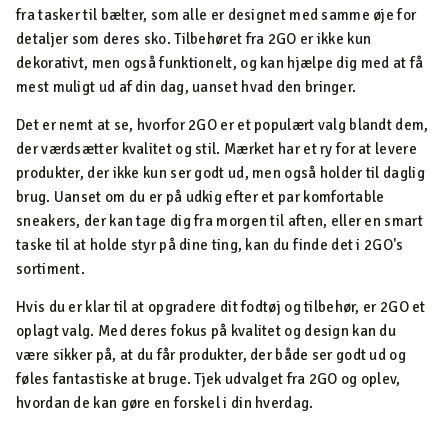
fra tasker til bælter, som alle er designet med samme øje for
detaljer som deres sko. Tilbehøret fra 2GO er ikke kun
dekorativt, men også funktionelt, og kan hjælpe dig med at få
mest muligt ud af din dag, uanset hvad den bringer.
Det er nemt at se, hvorfor 2GO er et populært valg blandt dem,
der værdsætter kvalitet og stil. Mærket har et ry for at levere
produkter, der ikke kun ser godt ud, men også holder til daglig
brug. Uanset om du er på udkig efter et par komfortable
sneakers, der kan tage dig fra morgen til aften, eller en smart
taske til at holde styr på dine ting, kan du finde det i 2GO's
sortiment.
Hvis du er klar til at opgradere dit fodtøj og tilbehør, er 2GO et
oplagt valg. Med deres fokus på kvalitet og design kan du
være sikker på, at du får produkter, der både ser godt ud og
føles fantastiske at bruge. Tjek udvalget fra 2GO og oplev,
hvordan de kan gøre en forskel i din hverdag.