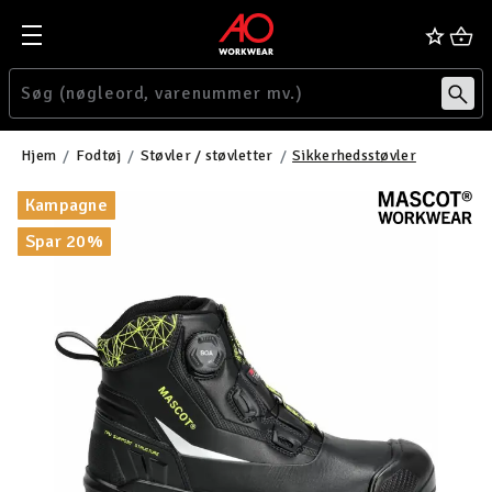
Hjem
Fodtøj
Støvler / støvletter
Sikkerhedsstøvler
Kampagne
Spar 20%