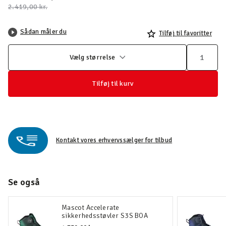
Pris nedsat fra
til
2.419,00 kr.
Sådan måler du
Tilføj til favoritter
Vælg størrelse
Tilføj til kurv
Kontakt vores erhvervssælger for tilbud
Se også
Mascot Accelerate
sikkerhedsstøvler S3S BOA