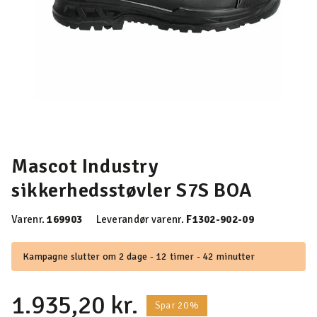
Mascot Industry
sikkerhedsstøvler S7S BOA
Varenr.
169903
Leverandør varenr.
F1302-902-09
Kampagne slutter om 2 dage - 12 timer - 42 minutter
1.935,20 kr.
Spar 20%