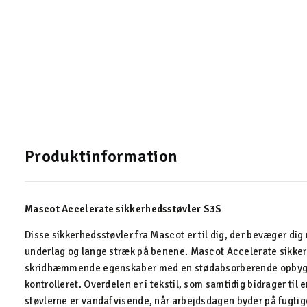
Produktinformation
Mascot Accelerate sikkerhedsstøvler S3S
Disse sikkerhedsstøvler fra Mascot er til dig, der bevæger dig
underlag og lange stræk på benene. Mascot Accelerate sikke
skridhæmmende egenskaber med en stødabsorberende opbygnin
kontrolleret. Overdelen er i tekstil, som samtidig bidrager ti
støvlerne er vandafvisende, når arbejdsdagen byder på fugtig