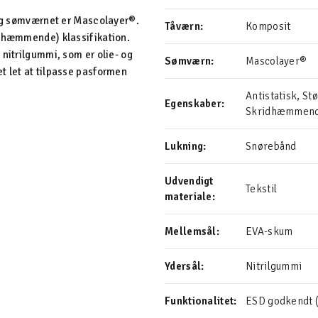
, og sømværnet er Mascolayer®.
Tåværn:
Komposit
idhæmmende) klassifikation.
 nitrilgummi, som er olie- og
Sømværn:
Mascolayer®
t let at tilpasse pasformen
Antistatisk, St
Egenskaber:
Skridhæmmende
Lukning:
Snørebånd
Udvendigt
Tekstil
materiale:
Mellemsål:
EVA-skum
Ydersål:
Nitrilgummi
Funktionalitet:
ESD godkendt (