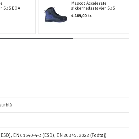
te
Mascot Accelerate
er S3S BOA
sikkerhedsstøvler S3S
1.469,00 kr.
zurblå
(ESD), EN 61340-4-3 (ESD), EN 20345: 2022 (Fodtøj)