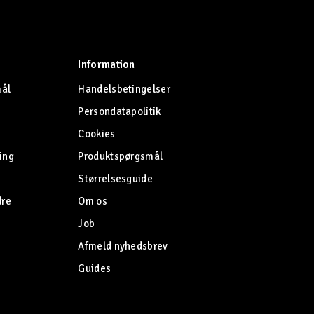
Information
mål
Handelsbetingelser
Persondatapolitik
Cookies
ing
Produktspørgsmål
Størrelsesguide
dre
Om os
Job
Afmeld nyhedsbrev
Guides