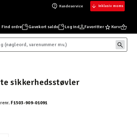
Inklusiv moms
Kundeservice
Find ordre
Gavekort saldo
Log ind
Favoritter
Kurv
te sikkerhedsstøvler
renr.
F1503-909-01091