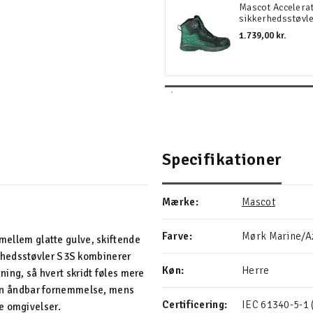
Mascot Accelera
sikkerhedsstøvl
1.739,00 kr.
Specifikationer
Mærke:
Mascot
Farve:
Mørk Marine/A
 mellem glatte gulve, skiftende
rhedsstøvler S3S kombinerer
Køn:
Herre
g, så hvert skridt føles mere
l en åndbar fornemmelse, mens
Certificering:
IEC 61340-5-1 
e omgivelser.