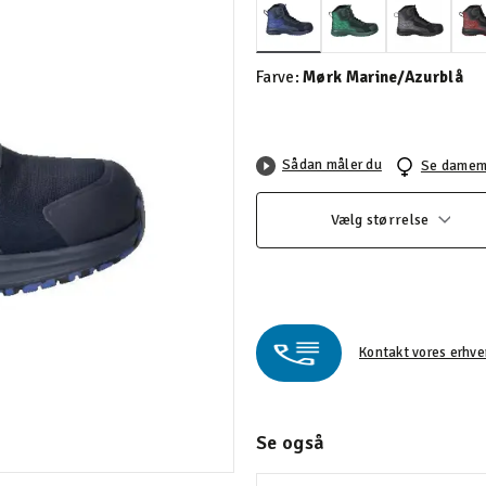
valgte
Farve:
Mørk Marine/Azurblå
Sådan måler du
Se damem
Vælg størrelse
Kontakt vores erhve
Se også