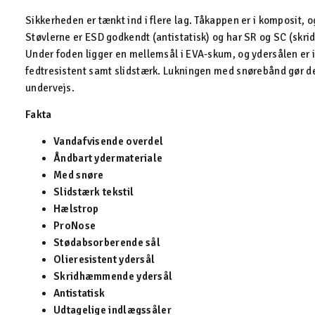
Sikkerheden er tænkt ind i flere lag. Tåkappen er i komposit
Støvlerne er ESD godkendt (antistatisk) og har SR og SC (skr
Under foden ligger en mellemsål i EVA-skum, og ydersålen er i
fedtresistent samt slidstærk. Lukningen med snørebånd gør de
undervejs.
Fakta
Vandafvisende overdel
Åndbart ydermateriale
Med snøre
Slidstærk tekstil
Hælstrop
ProNose
Stødabsorberende sål
Olieresistent ydersål
Skridhæmmende ydersål
Antistatisk
Udtagelige indlægssåler