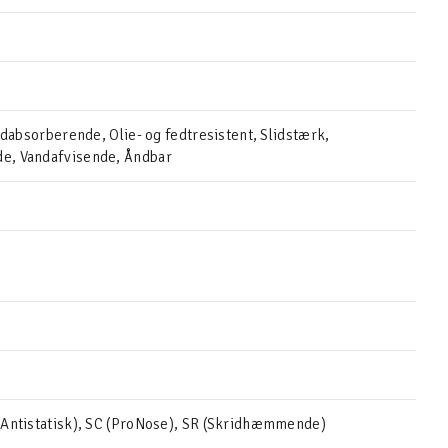
ødabsorberende, Olie- og fedtresistent, Slidstærk,
, Vandafvisende, Åndbar
Antistatisk), SC (ProNose), SR (Skridhæmmende)