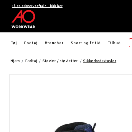
Få en erhvervsaftale - klik her
Tøj
Fodtøj
Brancher
Sport og fritid
Tilbud
Hjem
Fodtøj
Støvler / støvletter
Sikkerhedsstøvler