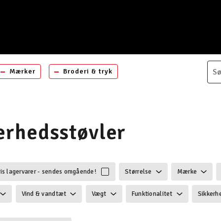
Mærker
Broderi & tryk
erhedsstøvler
is lagervarer - sendes omgående!
Størrelse
Mærke
y: Sikkerhedsstøvler
Vind & vandtæt
Vægt
Funktionalitet
Sikkerh