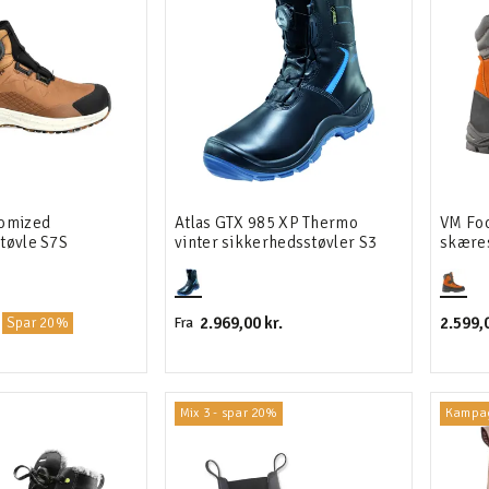
tomized
Atlas GTX 985 XP Thermo
VM Fo
tøvle S7S
vinter sikkerhedsstøvler S3
skæres
2.969,00 kr.
2.599,0
Spar 20%
Fra
Mix 3 - spar 20%
Kampa