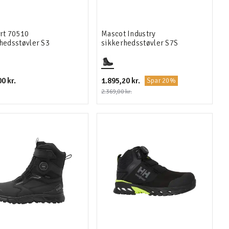
rt 70510
Mascot Industry
hedsstøvler S3
sikkerhedsstøvler S7S
0 kr.
1.895,20 kr.
Spar 20%
2.369,00 kr.