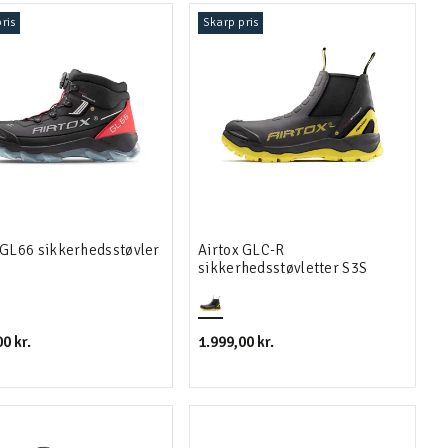
ris
Skarp pris
 GL66 sikkerhedsstøvler
Airtox GLC-R
sikkerhedsstøvletter S3S
0 kr.
1.999,00 kr.