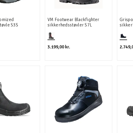
tomized
VM Footwear Blackfighter
Grispo
tøvle S3S
sikkerhedsstøvler S7L
sikker
3.199,00 kr.
2.749,0