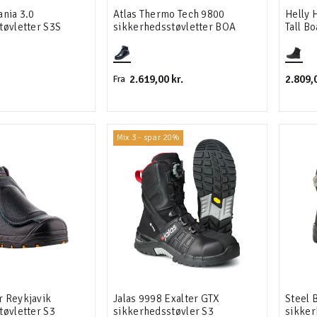
ania 3.0
Atlas Thermo Tech 9800
Helly 
tøvletter S3S
sikkerhedsstøvletter BOA
Tall Bo
sikker
2.619,00 kr.
2.809,0
Fra
Mix 3 - spar 20%
 Reykjavik
Jalas 9998 Exalter GTX
Steel 
tøvletter S3
sikkerhedsstøvler S3
sikker