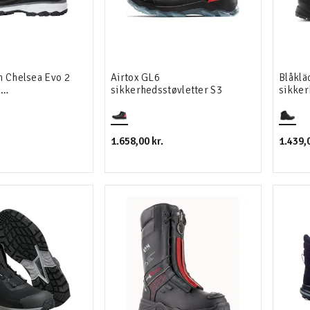
n Chelsea Evo 2
Airtox GL6
Blåklä
a
sikkerhedsstøvletter S3
sikker
tøvletter S7S
1.658,00 kr.
1.439,0