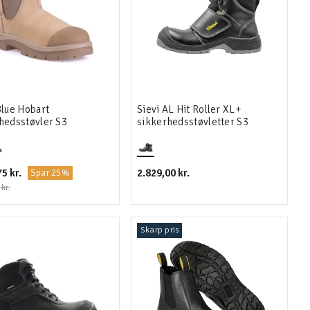
Blue Hobart
Sievi AL Hit Roller XL+
hedsstøvler S3
sikkerhedsstøvletter S3
5 kr.
2.829,00 kr.
Spar 25%
kr.
Skarp pris