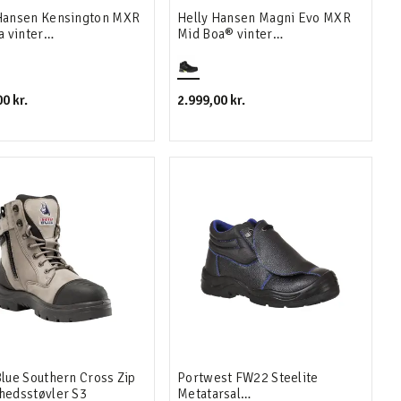
Hansen Kensington MXR
Helly Hansen Magni Evo MXR
a vinter
Mid Boa® vinter
hedsstøvler S7S
sikkerhedsstøvle
0 kr.
2.999,00 kr.
Blue Southern Cross Zip
Portwest FW22 Steelite
hedsstøvler S3
Metatarsal