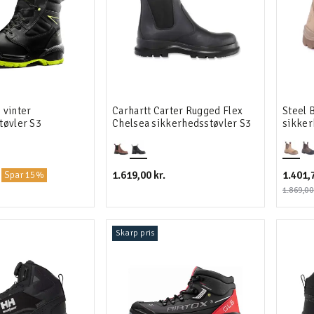
 vinter
Carhartt Carter Rugged Flex
Steel 
tøvler S3
Chelsea sikkerhedsstøvler S3
sikker
1.619,00 kr.
1.401,7
Spar 15%
1.869,00 
Skarp pris