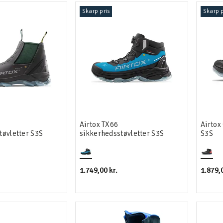
Skarp pris
Skarp p
Airtox TX66
Airtox
tøvletter S3S
sikkerhedsstøvletter S3S
S3S
1.749,00 kr.
1.879,0