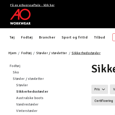
Få en erhvervsaftale - klik her
Tøj
Fodtøj
Brancher
Sport og fritid
Tilbud
Hjem
Fodtøj
Støvler / støvletter
Sikkerhedsstøvler
Sikk
Filtrér efter category: Fodtøj
Fodtøj
Filtrér efter category: Sko
Sko
Filtrér efter category: Støvler / støvletter
Støvler / støvletter
Filtrér efter category: Støvler
Støvler
Pris
V
valgte I øjeblikket sorteret efter categor
Sikkerhedsstøvler
Filtrér efter category: Australske boots
Australske boots
Certificering
Filtrér efter category: Vandrestøvler
Vandrestøvler
Filtrér efter category: Vinterstøvler
Vinterstøvler