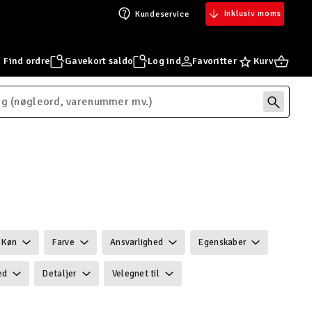
Inklusiv moms
Kundeservice
Find ordre
Gavekort saldo
Log ind
Favoritter
Kurv
Køn
Farve
Ansvarlighed
Egenskaber
ed
Detaljer
Velegnet til