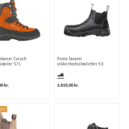
otwear Curych
Puma Tanami
tøvler S7L
sikkerhedsstøvletter S3
0 kr.
1.619,00 kr.
gne