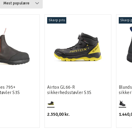
Skarp pris
Skarp p
waders
les 795+
Airtox GL66-R
Blunds
tøvler S3S
sikkerhedsstøvler S3S
sikker
2.350,00 kr.
1.440,0