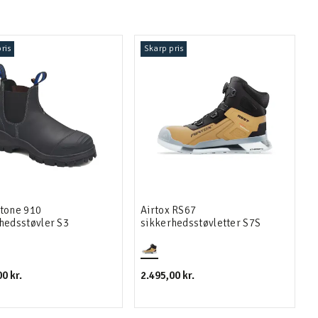
ris
Skarp pris
tone 910
Airtox RS67
hedsstøvler S3
sikkerhedsstøvletter S7S
0 kr.
2.495,00 kr.