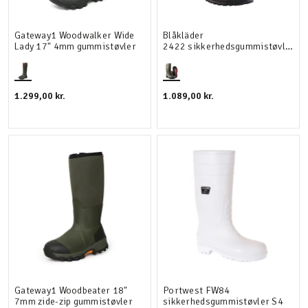
Gateway1 Woodwalker Wide
Blåkläder
Lady 17" 4mm gummistøvler
2422 sikkerhedsgummistøvler
S5
1.299,00 kr.
1.089,00 kr.
Gateway1 Woodbeater 18"
Portwest FW84
7mm zide-zip gummistøvler
sikkerhedsgummistøvler S4