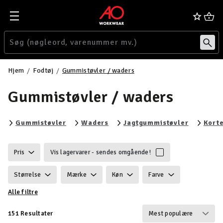
Hjem
Fodtøj
Gummistøvler / waders
Gummistøvler / waders
Filtrér efter category: Gummistøvler
Filtrér efter category: Waders
Filtrér e
Gummistøvler
Waders
Jagtgummistøvler
Kort
Pris
Vis lagervarer - sendes omgående!
Størrelse
Mærke
Køn
Farve
Alle filtre
Ansvarlighed
Egenskaber
Certificering
151 Resultater
Vind & vandtæt
Vægt
Funktionalitet