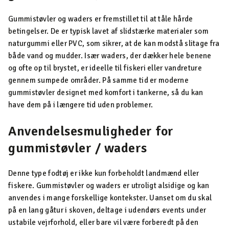
Gummistøvler og waders er fremstillet til at tåle hårde
betingelser. De er typisk lavet af slidstærke materialer som
naturgummi eller PVC, som sikrer, at de kan modstå slitage fra
både vand og mudder. Især waders, der dækker hele benene
og ofte op til brystet, er ideelle til fiskeri eller vandreture
gennem sumpede områder. På samme tid er moderne
gummistøvler designet med komfort i tankerne, så du kan
have dem på i længere tid uden problemer.
Anvendelsesmuligheder for
gummistøvler / waders
Denne type fodtøj er ikke kun forbeholdt landmænd eller
fiskere. Gummistøvler og waders er utroligt alsidige og kan
anvendes i mange forskellige kontekster. Uanset om du skal
på en lang gåtur i skoven, deltage i udendørs events under
ustabile vejrforhold, eller bare vil være forberedt på den