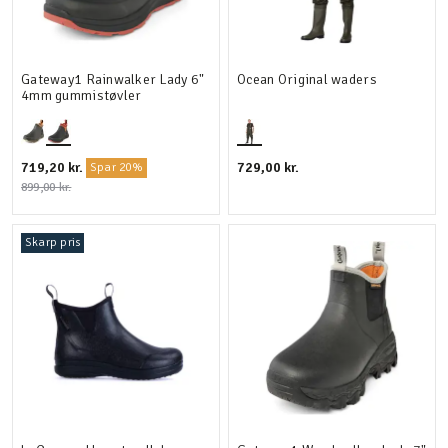
Gateway1 Rainwalker Lady 6"
Ocean Original waders
4mm gummistøvler
719,20 kr.
729,00 kr.
Spar 20%
899,00 kr.
Skarp pris