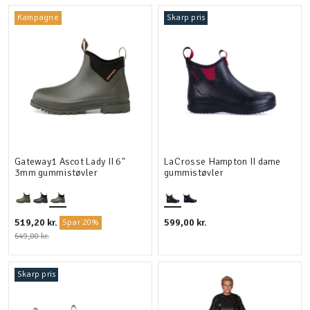
Kampagne
Skarp pris
Sikkerhed
Detaljer
Velegnet til
Gateway1 Ascot Lady II 6"
LaCrosse Hampton II dame
3mm gummistøvler
gummistøvler
519,20 kr.
599,00 kr.
Spar 20%
649,00 kr.
Skarp pris