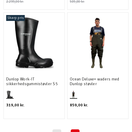
2.299,00 kr.
509,00 kr.
Skarp pris
Dunlop Work-IT
Ocean Deluxe+ waders med
sikkerhedsgummistøvler S5
Dunlop støvler
319,00 kr.
859,00 kr.