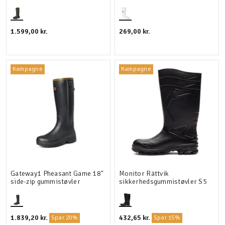
1.599,00 kr.
269,00 kr.
Kampagne
Kampagne
Gateway1 Pheasant Game 18"
Monitor Rättvik
side-zip gummistøvler
sikkerhedsgummistøvler S5
1.839,20 kr.
432,65 kr.
Spar 20%
Spar 15%