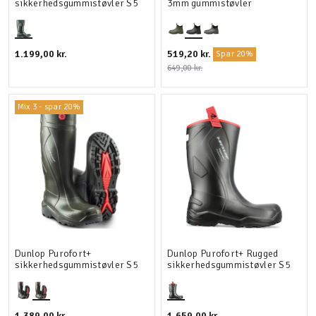
sikkerhedsgummistøvler S5
3mm gummistøvler
1.199,00 kr.
519,20 kr.
Spar 20%
649,00 kr.
Mix 3 - spar 20%
Dunlop Purofort+
Dunlop Purofort+ Rugged
sikkerhedsgummistøvler S5
sikkerhedsgummistøvler S5
1.389,00 kr.
1.659,00 kr.