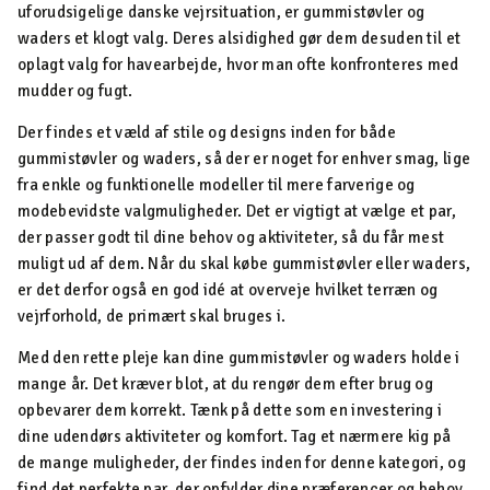
uforudsigelige danske vejrsituation, er gummistøvler og
waders et klogt valg. Deres alsidighed gør dem desuden til et
oplagt valg for havearbejde, hvor man ofte konfronteres med
mudder og fugt.
Der findes et væld af stile og designs inden for både
gummistøvler og waders, så der er noget for enhver smag, lige
fra enkle og funktionelle modeller til mere farverige og
modebevidste valgmuligheder. Det er vigtigt at vælge et par,
der passer godt til dine behov og aktiviteter, så du får mest
muligt ud af dem. Når du skal købe gummistøvler eller waders,
er det derfor også en god idé at overveje hvilket terræn og
vejrforhold, de primært skal bruges i.
Med den rette pleje kan dine gummistøvler og waders holde i
mange år. Det kræver blot, at du rengør dem efter brug og
opbevarer dem korrekt. Tænk på dette som en investering i
dine udendørs aktiviteter og komfort. Tag et nærmere kig på
de mange muligheder, der findes inden for denne kategori, og
find det perfekte par, der opfylder dine præferencer og behov.