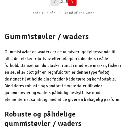
1
2
5
...
Side 1 ud af 5
|
36 ud af 151 varer
Gummistøvler / waders
Gummistøvler og waders er de uundværlige følgesvende til
alle, der elsker friluftsliv eller arbejder udendørs i våde
forhold. Uanset om du plasker rundt i mudrede marker, fisker i
en sø, eller blot går en regnfuld tur, er denne type fodtøj
designet til at holde dine fødder både tørre og komfortable.
Med deres robuste og vandtætte materialer tilbyder
gummistøvler og waders pålidelig beskyttelse mod
elementerne, samtidig med at de giver en behagelig pasform.
Robuste og pålidelige
gummistøvler / waders