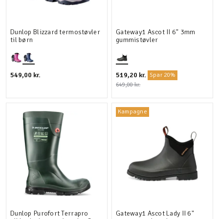
Dunlop Blizzard termostøvler
Gateway1 Ascot II 6" 3mm
til børn
gummistøvler
549,00 kr.
519,20 kr.
Spar 20%
649,00 kr.
Kampagne
Dunlop Purofort Terrapro
Gateway1 Ascot Lady II 6"