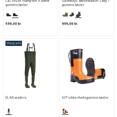
LaCrosse Hampton II dame
Gateway1 Woodwalker Lady 7"
gummistøvler
gummistøvler
599,00 kr.
999,00 kr.
Skarp pris
ELKA waders
SIP sikkerhedsgummistøvler