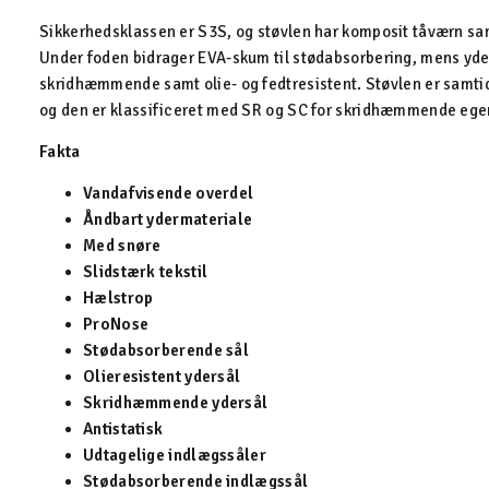
Sikkerhedsklassen er S3S, og støvlen har komposit tåværn 
Under foden bidrager EVA-skum til stødabsorbering, mens yder
skridhæmmende samt olie- og fedtresistent. Støvlen er samtid
og den er klassificeret med SR og SC for skridhæmmende ege
Fakta
Vandafvisende overdel
Åndbart ydermateriale
Med snøre
Slidstærk tekstil
Hælstrop
ProNose
Stødabsorberende sål
Olieresistent ydersål
Skridhæmmende ydersål
Antistatisk
Udtagelige indlægssåler
Stødabsorberende indlægssål