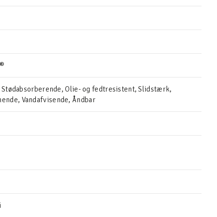
r®
, Stødabsorberende, Olie- og fedtresistent, Slidstærk,
nde, Vandafvisende, Åndbar
i