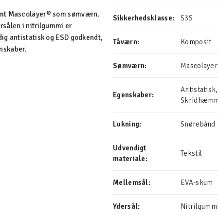
samt Mascolayer® som sømværn.
Sikkerhedsklasse:
S3S
sålen i nitrilgummi er
ig antistatisk og ESD godkendt,
Tåværn:
Komposit
nskaber.
Sømværn:
Mascolaye
Antistatisk
Egenskaber:
Skridhæmme
Lukning:
Snørebånd
Udvendigt
Tekstil
materiale:
Mellemsål:
EVA-skum
Ydersål:
Nitrilgumm