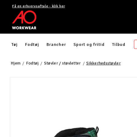
Få en erhvervsaftale - klik her
Tøj
Fodtøj
Brancher
Sport og fritid
Tilbud
Hjem
Fodtøj
Støvler / støvletter
Sikkerhedsstøvler