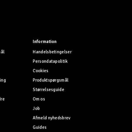
Information
mål
Handelsbetingelser
Persondatapolitik
Cookies
ing
Produktspørgsmål
Størrelsesguide
dre
Om os
Job
Afmeld nyhedsbrev
Guides