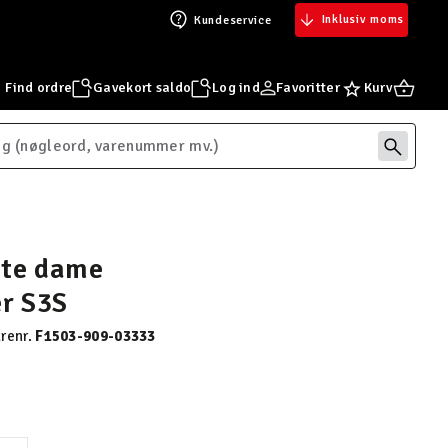
Inklusiv moms
Kundeservice
Find ordre
Gavekort saldo
Log ind
Favoritter
Kurv
ate dame
er S3S
renr.
F1503-909-03333