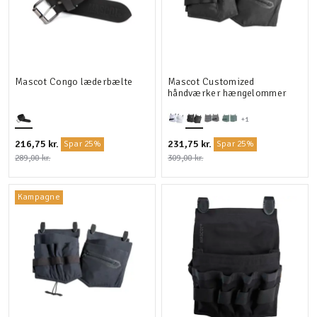
Mascot Congo læderbælte
Mascot Customized
håndværker hængelommer
+1
216,75 kr.
231,75 kr.
Spar 25%
Spar 25%
289,00 kr.
309,00 kr.
Kampagne