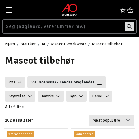
Hjem
Mærker
M
Mascot Workwear
Mascot tilbehør
Mascot tilbehør
Pris
Vis lagervarer - sendes omgående!
Størrelse
Mærke
Køn
Farve
Alle filtre
Ansvarlighed
Egenskaber
Certificering
102 Resultater
Vind & vandtæt
Vægt
Velegnet til
Mængderabat
Kampagne