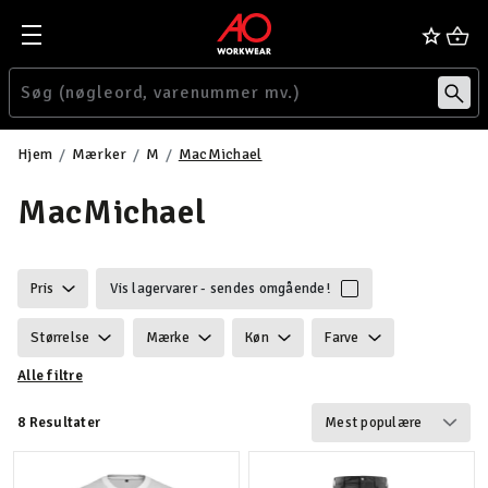
Hjem
Mærker
M
MacMichael
MacMichael
Pris
Vis lagervarer - sendes omgående!
Størrelse
Mærke
Køn
Farve
Alle filtre
Certificering
Vægt
Funktionalitet
8 Resultater
Velegnet til