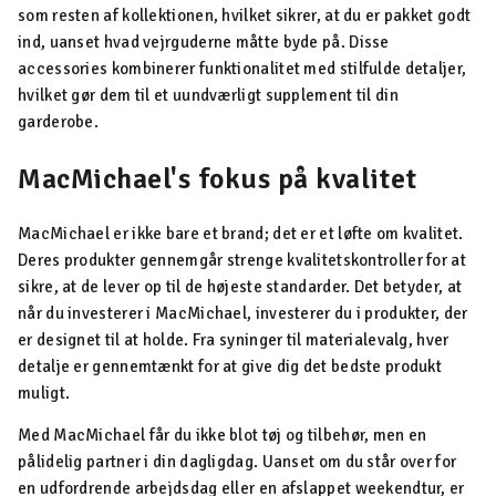
som resten af kollektionen, hvilket sikrer, at du er pakket godt
ind, uanset hvad vejrguderne måtte byde på. Disse
accessories kombinerer funktionalitet med stilfulde detaljer,
hvilket gør dem til et uundværligt supplement til din
garderobe.
MacMichael's fokus på kvalitet
MacMichael er ikke bare et brand; det er et løfte om kvalitet.
Deres produkter gennemgår strenge kvalitetskontroller for at
sikre, at de lever op til de højeste standarder. Det betyder, at
når du investerer i MacMichael, investerer du i produkter, der
er designet til at holde. Fra syninger til materialevalg, hver
detalje er gennemtænkt for at give dig det bedste produkt
muligt.
Med MacMichael får du ikke blot tøj og tilbehør, men en
pålidelig partner i din dagligdag. Uanset om du står over for
en udfordrende arbejdsdag eller en afslappet weekendtur, er