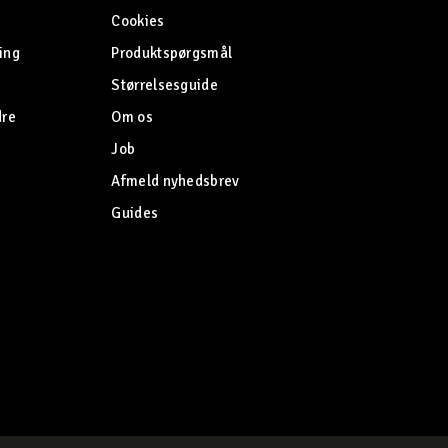
Cookies
ing
Produktspørgsmål
Størrelsesguide
dre
Om os
Job
Afmeld nyhedsbrev
Guides