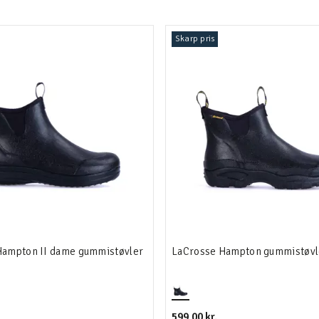
Skarp pris
Hampton II dame gummistøvler
LaCrosse Hampton gummistøvl
599,00 kr.