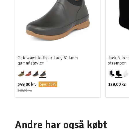
Gateway1 Jodhpur Lady 6" 4mm
Jack & Jo
gummistøvler
strømper
349,00 kr.
129,00 kr.
Spar 36%
549,00 kr.
Andre har også købt