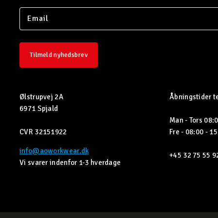
Tilmeld nyhedsbrev
Ølstrupvej 2A
Åbningstider t
6971 Spjald
Man - Tors 08:0
CVR 32151922
Fre - 08:00 - 1
info@aoworkwear.dk
+45 32 75 55 9
Vi svarer indenfor 1-3 hverdage