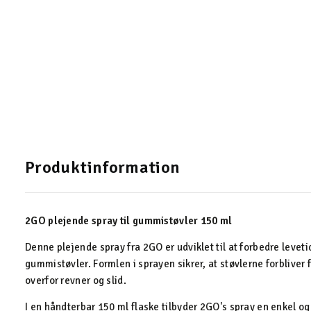
Produktinformation
2GO plejende spray til gummistøvler 150 ml
Denne plejende spray fra 2GO er udviklet til at forbedre leveti
gummistøvler. Formlen i sprayen sikrer, at støvlerne forblive
overfor revner og slid.
I en håndterbar 150 ml flaske tilbyder 2GO's spray en enkel og