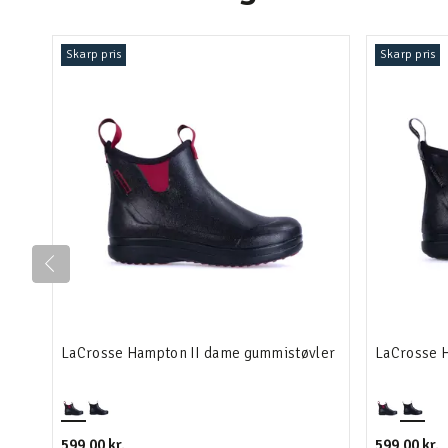
Skarp pris
Skarp pris
LaCrosse Hampton II dame gummistøvler
LaCrosse 
599,00 kr.
599,00 kr.