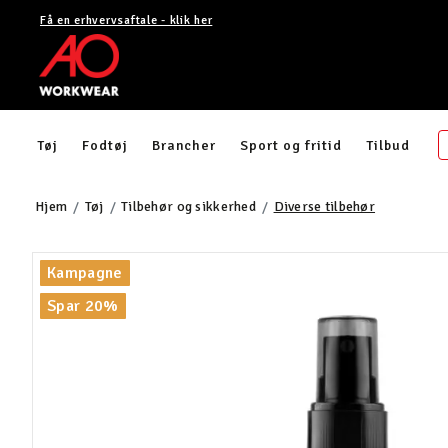
Få en erhvervsaftale - klik her
Tøj
Fodtøj
Brancher
Sport og fritid
Tilbud
Hjem
Tøj
Tilbehør og sikkerhed
Diverse tilbehør
Kampagne
Spar 20%