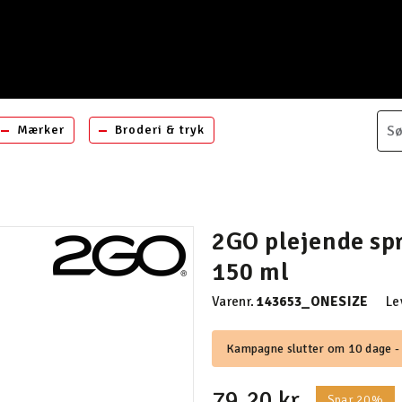
Mærker
Broderi & tryk
2GO plejende sp
150 ml
Varenr.
143653_ONESIZE
Le
Kampagne slutter om 10 dage - 
79,20 kr.
Spar 20%