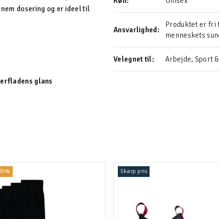
Køn:
Unisex
 nem dosering og er ideel til
Produktet er fri
Ansvarlighed:
menneskets sund
Velegnet til:
Arbejde, Sport & 
erfladens glans
 20%
Skarp pris