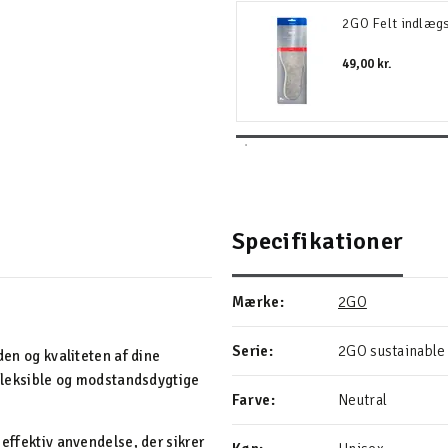
2GO Felt indlæg
49,00 kr.
Specifikationer
Mærke:
2GO
Serie:
2GO sustainable
den og kvaliteten af dine
r fleksible og modstandsdygtige
Farve:
Neutral
 effektiv anvendelse, der sikrer