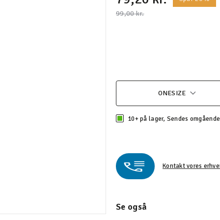
Pris nedsat fra
til
99,00 kr.
ONESIZE
10+ på lager, Sendes omgåend
Kontakt vores erhve
Se også