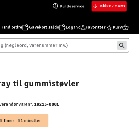
Inklusiv moms
Kundeservice
Find ordre
Gavekort saldo
Log ind
Favoritter
Kurv
ray til gummistøvler
verandør varenr.
19215-0001
5 timer - 51 minutter