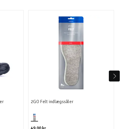
er
2GO Felt indlægssåler
Blu
49,00 kr.
119,