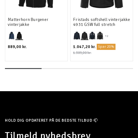
Matterhorn Burgener
Fristads softshell vinterjakke
vinterjakke
4931 GSW full stretch
+2
889,00 kr.
1.047,20 kr.
Spar 20%
1.309,00 kr.
HOLD DIG OPDATERET PÅ DE BEDSTE TILBUD 📫
Tilmeld nyhedsbrev