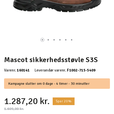
Mascot sikkerhedsstøvle S3S
Varenr.
160141
Leverandør varenr.
F1002-715-5409
Kampagne slutter om 0 dage - 4 timer - 30 minutter
1.287,20 kr.
Spar 20%
Pris nedsat fra
til
1.609,00 kr.