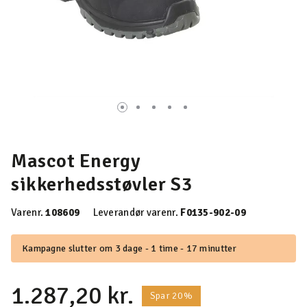
Mascot Energy
sikkerhedsstøvler S3
Varenr.
108609
Leverandør varenr.
F0135-902-09
Kampagne slutter om 3 dage - 1 time - 17 minutter
1.287,20 kr.
Spar 20%