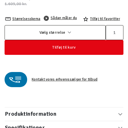
Pris nedsat fra
til
1.609,00 kr.
Sådan måler du
Størrelsesskema
Tilføj til favoritter
Vælg størrelse
Tilføj til kurv
Kontakt vores erhvervssælger for tilbud
Produktinformation
Specifikationer