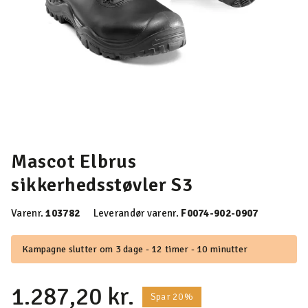
Mascot Elbrus
sikkerhedsstøvler S3
Varenr.
103782
Leverandør varenr.
F0074-902-0907
Kampagne slutter om 3 dage - 12 timer - 10 minutter
1.287,20 kr.
Spar 20%