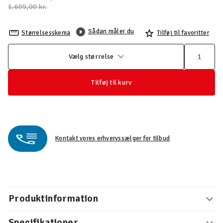
Pris nedsat fra
til
1.609,00 kr.
Sådan måler du
Størrelsesskema
Tilføj til favoritter
Vælg størrelse
Tilføj til kurv
Kontakt vores erhvervssælger for tilbud
Produktinformation
Specifikationer