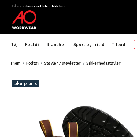
Få en erhvervsaftale - klik her
Tøj
Fodtøj
Brancher
Sport og fritid
Tilbud
Hjem
Fodtøj
Støvler / støvletter
Sikkerhedsstøvler
Skarp pris