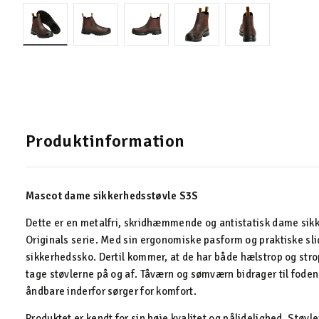
Produktinformation
Mascot dame sikkerhedsstøvle S3S
Dette er en metalfri, skridhæmmende og antistatisk dame sik
Originals serie. Med sin ergonomiske pasform og praktiske slid
sikkerhedssko. Dertil kommer, at de har både hælstrop og str
tage støvlerne på og af. Tåværn og sømværn bidrager til fode
åndbare inderfor sørger for komfort.
Produktet er kendt for sin høje kvalitet og pålidelighed. Støv