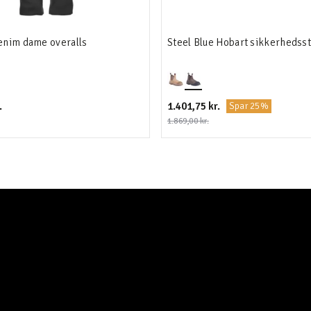
enim dame overalls
Steel Blue Hobart sikkerhedsst
.
1.401,75 kr.
Spar 25%
1.869,00 kr.