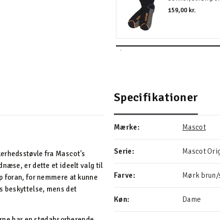
159,00 kr.
Specifikationer
Mærke:
Mascot
Serie:
Mascot Orig
kerhedsstøvle fra Mascot's
næse, er dette et ideelt valg til
Farve:
Mørk brun/
op foran, for nemmere at kunne
ns beskyttelse, mens det
Køn:
Dame
lerne har en stødabsorberende