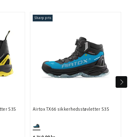
Skarp pris
Ska
tter S3S
Airtox TX66 sikkerhedsstøvletter S3S
Mas