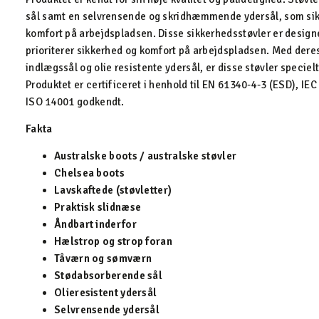
sål samt en selvrensende og skridhæmmende ydersål, som sik
komfort på arbejdspladsen. Disse sikkerhedsstøvler er designet
prioriterer sikkerhed og komfort på arbejdspladsen. Med der
indlægssål og olie resistente ydersål, er disse støvler specie
Produktet er certificeret i henhold til EN 61340-4-3 (ESD), IE
ISO 14001 godkendt.
Fakta
Australske boots / australske støvler
Chelsea boots
Lavskaftede (støvletter)
Praktisk slidnæse
Åndbart inderfor
Hælstrop og strop foran
Tåværn og sømværn
Stødabsorberende sål
Olieresistent ydersål
Selvrensende ydersål