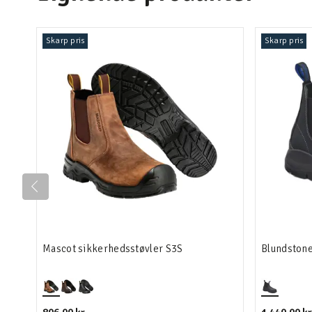
Skarp pris
Skarp pris
Mascot sikkerhedsstøvler S3S
Blundstone