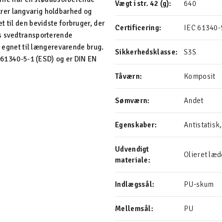
Vægt i str. 42 (g):
640
rer langvarig holdbarhed og
 til den bevidste forbruger, der
Certificering:
IEC 61340-5
es svedtransporterende
lt egnet til længerevarende brug.
Sikkerhedsklasse:
S3S
C 61340-5-1 (ESD) og er DIN EN
Tåværn:
Komposit
Sømværn:
Andet
Egenskaber:
Antistatis
Udvendigt
Olieret læd
materiale:
Indlægssål:
PU-skum
Mellemsål:
PU