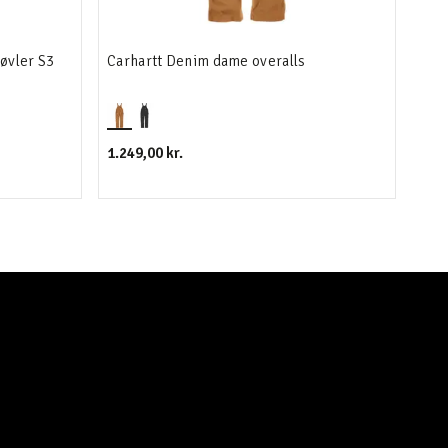
øvler S3
Carhartt Denim dame overalls
Mas
1.249,00 kr.
159,