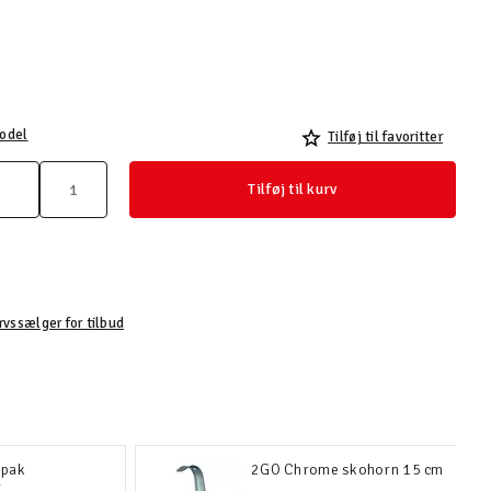
odel
Tilføj til favoritter
Tilføj til kurv
rvssælger for tilbud
-pak
2GO Chrome skohorn 15 cm
r