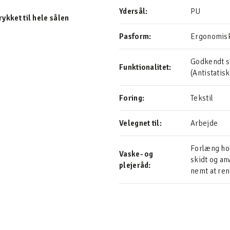
Ydersål:
PU
ykket til hele sålen
Pasform:
Ergonomis
Godkendt s
Funktionalitet:
(Antistati
Foring:
Tekstil
Velegnet til:
Arbejde
Forlæng ho
Vaske- og
skidt og an
plejeråd:
nemt at re