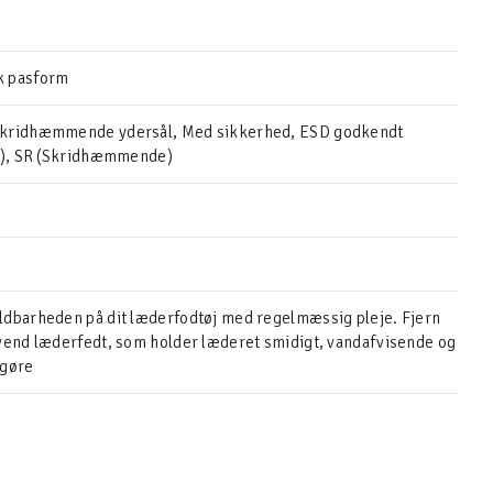
k pasform
kridhæmmende ydersål, Med sikkerhed, ESD godkendt
sk), SR (Skridhæmmende)
ldbarheden på dit læderfodtøj med regelmæssig pleje. Fjern
vend læderfedt, som holder læderet smidigt, vandafvisende og
ngøre