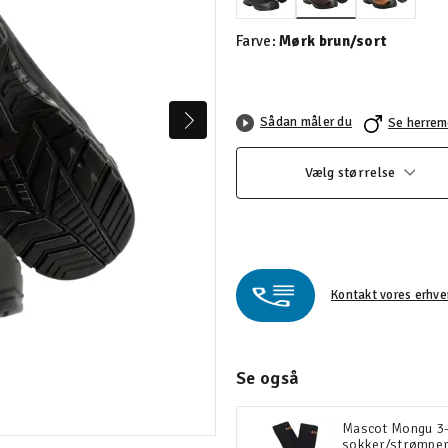
valgte
Farve:
Mørk brun/sort
Sådan måler du
Se herrem
Vælg størrelse
Kontakt vores erhve
Se også
Mascot Mongu 3
sokker/strømpe