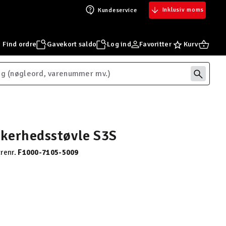
Inklusiv moms
Kundeservice
Find ordre
Gavekort saldo
Log ind
Favoritter
Kurv
kerhedsstøvle S3S
renr.
F1000-7105-5009