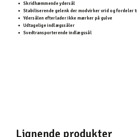
Skridhæmmende ydersål
Stabiliserende gelenk der modvirker vrid og fordeler tr
Ydersålen efterlader ikke mærker på gulve
Udtagelige indlægssåler
Svedtransporterende indlægssål
Lignende produkter