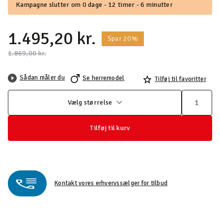
Kampagne slutter om 0 dage - 12 timer - 6 minutter
1.495,20 kr.
Spar 20%
Pris nedsat fra
til
1.869,00 kr.
Sådan måler du
Se herremodel
Tilføj til favoritter
Vælg størrelse
Tilføj til kurv
Kontakt vores erhvervssælger for tilbud