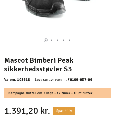
Mascot Bimberi Peak
sikkerhedsstøvler S3
Varenr.
108618
Leverandør varenr.
F0109-937-09
Kampagne slutter om 3 dage - 17 timer - 10 minutter
1.391,20 kr.
Spar 20%