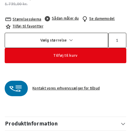
Pris nedsat fra
til
1.739,00 kr.
Sådan måler du
Se damemodel
Størrelsesskema
Tilføj til favoritter
Vælg størrelse
Tilføj til kurv
Kontakt vores erhvervssælger for tilbud
Produktinformation