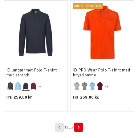
Mix 3 - spar 20%
ID langærmet Polo T-shirt
ID PRO Wear Polo T-shirt med
med stretch
brystlomme
+4
+17
259,00 kr.
259,00 kr.
Fra
Fra
1
2
7
...