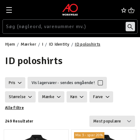
Hjem
Mærker
I
ID Identity
ID poloshirts
ID poloshirts
Pris
Vis lagervarer - sendes omgående!
Størrelse
Mærke
Køn
Farve
Alle filtre
Ansvarlighed
Egenskaber
Certificering
249 Resultater
Vægt
Detaljer
Velegnet til
Mix 3 - spar 20%