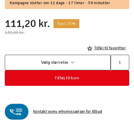
Kampagne slutter om 11 dage - 17 timer - 59 minutter
111,20 kr.
Spar 20%
Pris nedsat fra
til
139,00 kr.
Tilføj til favoritter
Vælg størrelse
Tilføj til kurv
Kontakt vores erhvervssælger for tilbud