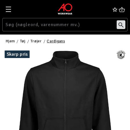
Hjem
Tøj
Trøjer
Cardigans
Skarp pris