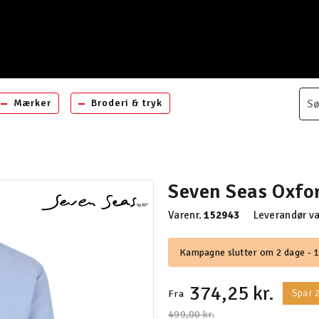
Mærker
Broderi & tryk
Seven Seas Oxfor
Varenr.
152943
Leverandør va
Kampagne slutter om 2 dage - 1
374,25 kr.
Spar
Fra
Pris nedsat fra
til
499,00 kr.