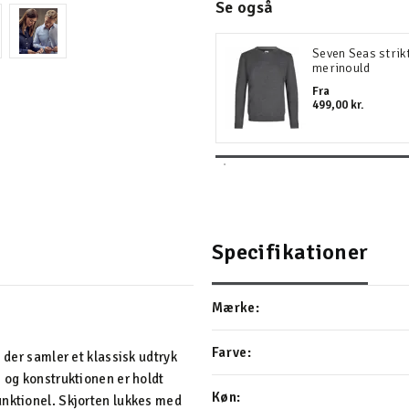
Se også
Seven Seas strik
merinould
Fra
499,00 kr.
Specifikationer
Mærke:
Farve:
 der samler et klassisk udtryk
, og konstruktionen er holdt
Køn:
unktionel. Skjorten lukkes med