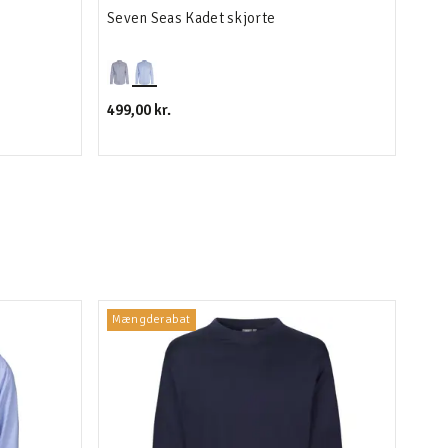
Seven Seas Kadet skjorte
Jac
skj
499,00 kr.
249,
Mængderabat