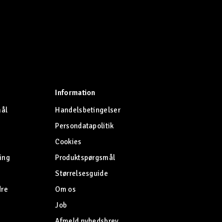
Information
mål
Handelsbetingelser
Persondatapolitik
Cookies
ing
Produktspørgsmål
Størrelsesguide
dre
Om os
Job
Afmeld nyhedsbrev