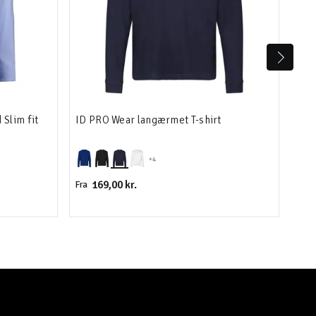
Slim fit
ID PRO Wear langærmet T-shirt
Sev
skj
+4
169,00 kr.
499,
Fra