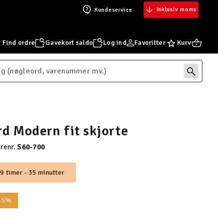
Inklusiv moms
Kundeservice
Find ordre
Gavekort saldo
Log ind
Favoritter
Kurv
d Modern fit skjorte
renr.
S60-700
9 timer - 35 minutter
 25%