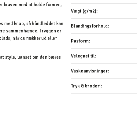
er kraven med at holde formen,
Vægt (g/m2):
es med knap, så håndleddet kan
Blandingsforhold:
flere sammenhænge. I ryggen er
plads, når du rækker ud eller
Pasform:
Velegnet til:
 at style, uanset om den bæres
Vaskeanvisninger:
Tryk & broderi: