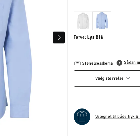
valgte
Farve:
Lys Blå
Sådan m
Størrelsesskema
Vælg størrelse
Velegnet til både tryk & 