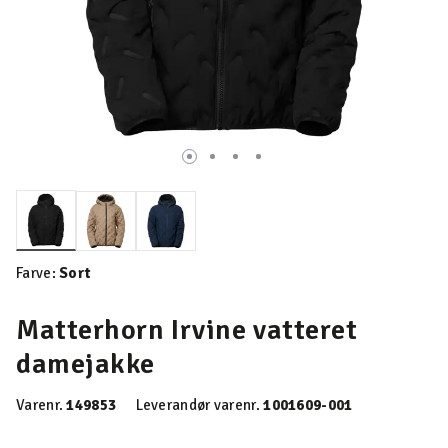
valgte
Farve:
Sort
Matterhorn Irvine vatteret
damejakke
Varenr.
149853
Leverandør varenr.
1001609-001