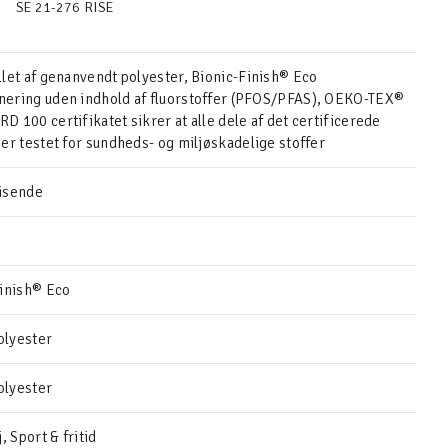
SE 21-276 RISE
llet af genanvendt polyester, Bionic-Finish® Eco
ering uden indhold af fluorstoffer (PFOS/PFAS), OEKO-TEX®
 100 certifikatet sikrer at alle dele af det certificerede
er testet for sundheds- og miljøskadelige stoffer
isende
Finish® Eco
lyester
lyester
j, Sport & fritid