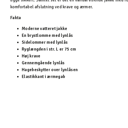
ligge sikkert. Samlet set er det en vandafvisende jakke med 
komfortabel afslutning ved krave og ærmer.
Fakta
Moderne vatteret jakke
En brystlomme med lynlås
Sidelommer med lynlås
Ryglængden i str. L er 75 cm
Høj krave
Gennemgående lynlås
Hagebeskytter over lynlåsen
Elastikkant i ærmegab