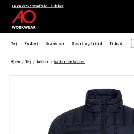
Få en erhvervsaftale - klik her
Tøj
Fodtøj
Brancher
Sport og fritid
Tilbud
Hjem
Tøj
Jakker
Vatterede jakker