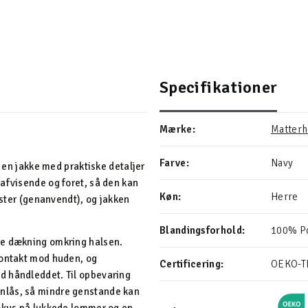
Specifikationer
Mærke:
Matterh
Farve:
Navy
r en jakke med praktiske detaljer
afvisende og foret, så den kan
Køn:
Herre
ester (genanvendt), og jakken
Blandingsforhold:
100% Po
re dækning omkring halsen.
kontakt mod huden, og
Certificering:
OEKO-T
d håndleddet. Til opbevaring
nlås, så mindre genstande kan