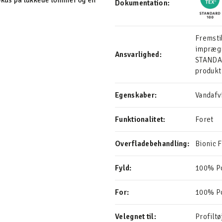
fokus på lukkede lommer og en
Dokumentation:
Fremsti
imprægn
Ansvarlighed:
STANDARD
produkt 
Egenskaber:
Vandafv
Funktionalitet:
Foret
Overfladebehandling:
Bionic 
Fyld:
100% Po
For:
100% Po
Velegnet til:
Profiltø