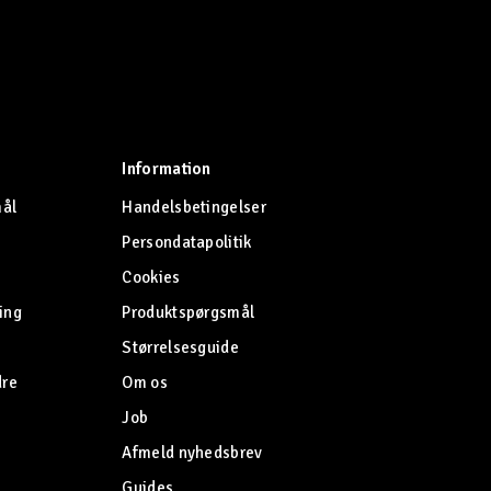
Information
mål
Handelsbetingelser
Persondatapolitik
Cookies
ing
Produktspørgsmål
Størrelsesguide
dre
Om os
Job
Afmeld nyhedsbrev
Guides