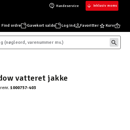
Inklusiv moms
Kundeservice
Find ordre
Gavekort saldo
Log ind
Favoritter
Kurv
ow vatteret jakke
renr.
1000757-403