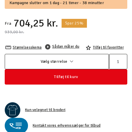
Kampagne slutter om 1 dag - 21 timer - 38 minutter
704,25 kr.
Spar 25%
Fra
Pris nedsat fra
til
939,00 kr.
Sådan måler du
Størrelsesskema
Tilføj til favoritter
Vælg størrelse
Tilføj til kurv
Kun velegnet til broderi
Kontakt vores erhvervssælger for tilbud