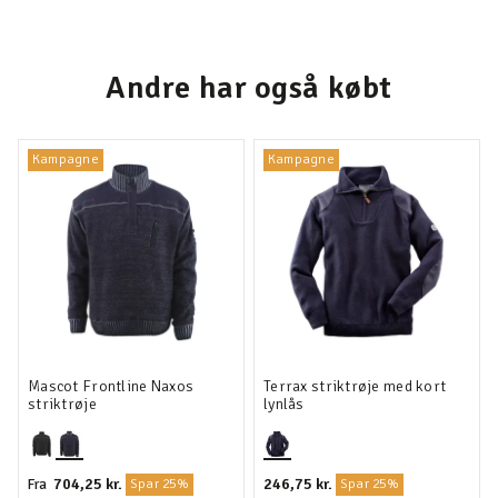
Andre har også købt
Kampagne
Kampagne
Mascot Frontline Naxos
Terrax striktrøje med kort
striktrøje
lynlås
704,25 kr.
246,75 kr.
Fra
Spar 25%
Spar 25%