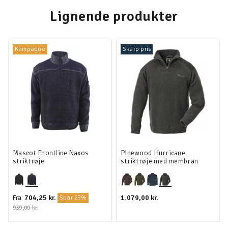
Lignende produkter
Kampagne
Skarp pris
Mascot Frontline Naxos
Pinewood Hurricane
striktrøje
striktrøje med membran
704,25 kr.
1.079,00 kr.
Fra
Spar 25%
939,00 kr.