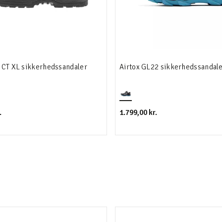
x CT XL sikkerhedssandaler
Airtox GL22 sikkerhedssandal
.
1.799,00 kr.