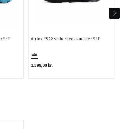
er S1P
Airtox FS22 sikkerhedssandaler S1P
Bas
1.599,00 kr.
1.11