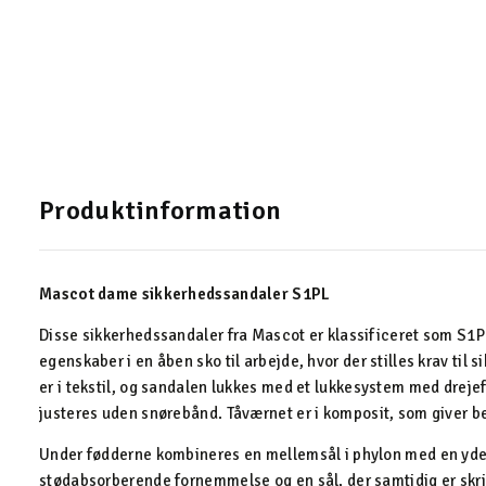
Produktinformation
Mascot dame sikkerhedssandaler S1PL
Disse sikkerhedssandaler fra Mascot er klassificeret som S1PL
egenskaber i en åben sko til arbejde, hvor der stilles krav til
er i tekstil, og sandalen lukkes med et lukkesystem med drej
justeres uden snørebånd. Tåværnet er i komposit, som giver b
Under fødderne kombineres en mellemsål i phylon med en yder
stødabsorberende fornemmelse og en sål, der samtidig er s