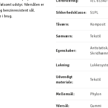
Certificering:
IEC 61340-
følsomt udstyr. Ydersålen er
g benzinresistent sål.
Sikkerhedsklasse:
S1PL
e i brug.
Tåværn:
Komposit
Sømværn:
Tekstil
Antistatis
Egenskaber:
Skridhæm
Lukning:
Lukkesyst
Udvendigt
Tekstil
materiale:
Mellemsål:
Phylon
Ydersål:
Gummi