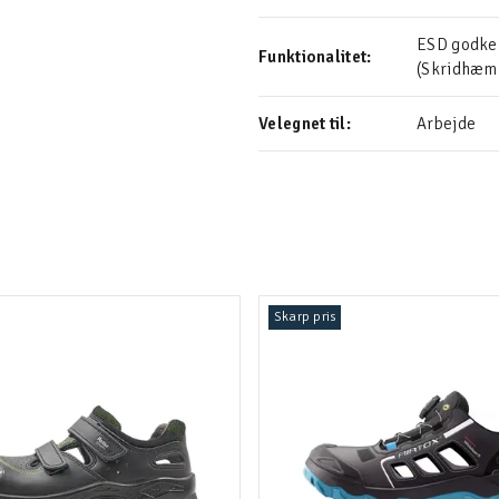
ESD godkend
Funktionalitet:
(Skridhæ
Velegnet til:
Arbejde
Skarp pris