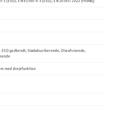
5-1 (ESD), EN 61340-4-3 (ESD), EN 20345: 2022 (Fodtøj)
k, ESD godkendt, Stødabsorberende, Olieafvisende,
mende
em med drejefunktion