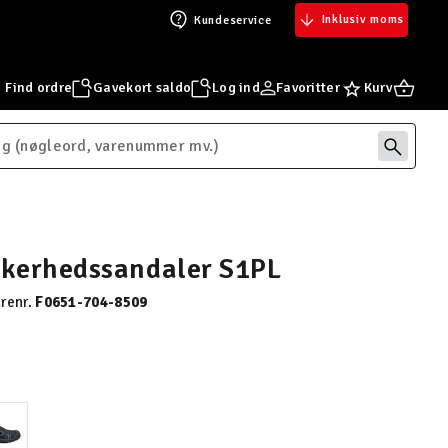
Inklusiv moms
Kundeservice
Find ordre
Gavekort saldo
Log ind
Favoritter
Kurv
kerhedssandaler S1PL
renr.
F0651-704-8509