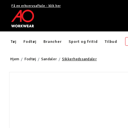
Få en erhvervsaftale - klik her
Tøj
Fodtøj
Brancher
Sport og fritid
Tilbud
Hjem
Fodtøj
Sandaler
Sikkerhedssandaler