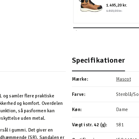
1.495,20 kr.
1.869,00 kr.
Specifikationer
Mærke:
Mascot
Farve:
Stenblå/So
 og samler flere praktiske
 sikkerhed og komfort. Overdelen
Køn:
Dame
efunktion, så pasformen kan
eskyttelse uden metal.
Vægt i str. 42 (g):
581
sål i gummi. Det giver en
kridhæmmende (SR). Sandalen er