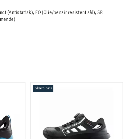
t (Antistatisk), FO (Olie/benzinresistent sål), SR
mmende)
Skarp pris