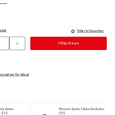
valgte
odel
Tilføj til favoritter
Tilføj til kurv
rvssælger for tilbud
zed dame
Mascot dame Sikkerhedssko
e S7S
S3S