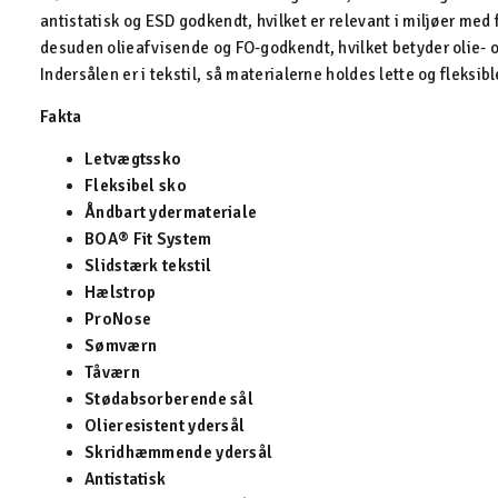
antistatisk og ESD godkendt, hvilket er relevant i miljøer med 
desuden olieafvisende og FO-godkendt, hvilket betyder olie- o
Indersålen er i tekstil, så materialerne holdes lette og fleksibl
Fakta
Letvægtssko
Fleksibel sko
Åndbart ydermateriale
BOA® Fit System
Slidstærk tekstil
Hælstrop
ProNose
Sømværn
Tåværn
Stødabsorberende sål
Olieresistent ydersål
Skridhæmmende ydersål
Antistatisk