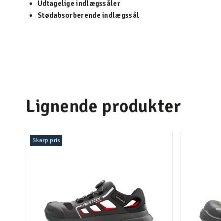
Udtagelige indlægssåler
Stødabsorberende indlægssål
Lignende produkter
Skarp pris