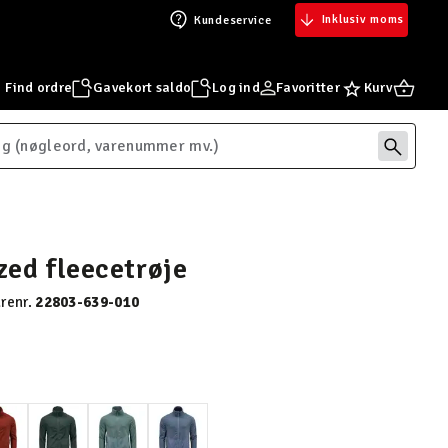
Inklusiv moms
Kundeservice
Find ordre
Gavekort saldo
Log ind
Favoritter
Kurv
ed fleecetrøje
renr.
22803-639-010