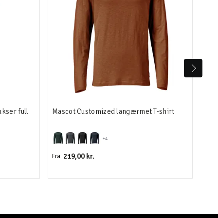
kser full
Mascot Customized langærmet T-shirt
Mas
+4
219,00 kr.
Fra
Fra