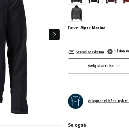
valgte
Farve:
Mørk Marine
Sådan m
Størrelsesskema
Vælg størrelse
Velegnet til både tryk & 
Se også