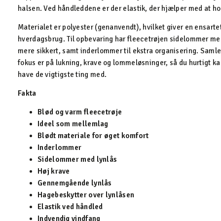
halsen. Ved håndleddene er der elastik, der hjælper med at h
Materialet er polyester (genanvendt), hvilket giver en ensartet
hverdagsbrug. Til opbevaring har fleecetrøjen sidelommer med
mere sikkert, samt inderlommer til ekstra organisering. Samlet
fokus er på lukning, krave og lommeløsninger, så du hurtigt k
have de vigtigste ting med.
Fakta
Blød og varm fleecetrøje
Ideel som mellemlag
Blødt materiale for øget komfort
Inderlommer
Sidelommer med lynlås
Høj krave
Gennemgående lynlås
Hagebeskytter over lynlåsen
Elastik ved håndled
Indvendig vindfang