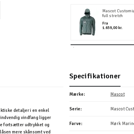
Mascot Customiz
full stretch
Fra
1.659,00 kr.
Specifikationer
Mærke:
Mascot
Serie:
Mascot Cus
ktiske detaljer i en enkel
indvendig vindfang ligger
Farve:
Mørk Marin
e fortsætter udtrykket og
ynlåsen mere skånsomt ved