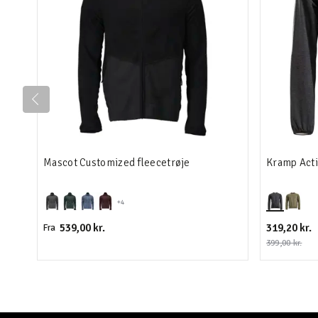
Mascot Customized fleecetrøje
Kramp Acti
+4
539,00 kr.
319,20 kr.
Fra
399,00 kr.