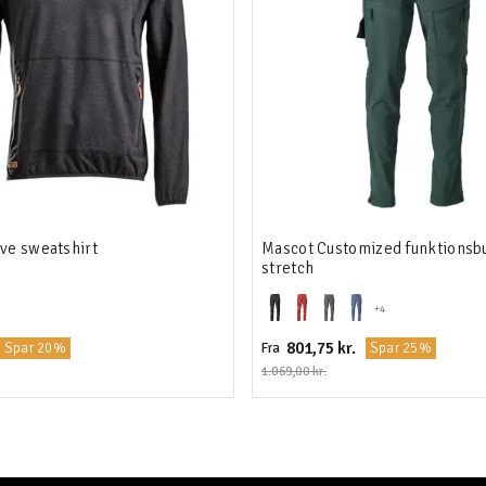
ve sweatshirt
Mascot Customized funktionsbu
stretch
+4
801,75 kr.
Spar 20%
Spar 25%
Fra
1.069,00 kr.