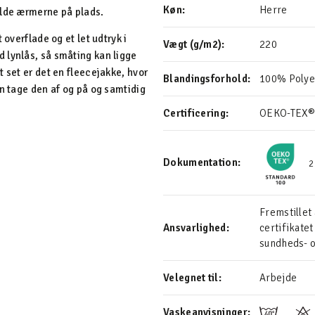
Køn:
Herre
olde ærmerne på plads.
 overflade og et let udtryk i
Vægt (g/m2):
220
 lynlås, så småting kan ligge
 set er det en fleecejakke, hvor
Blandingsforhold:
100% Polye
an tage den af og på og samtidig
Certificering:
OEKO-TEX®
Dokumentation:
2
Fremstille
Ansvarlighed:
certifikatet
sundheds- o
Velegnet til:
Arbejde
Vaskeanvisninger: