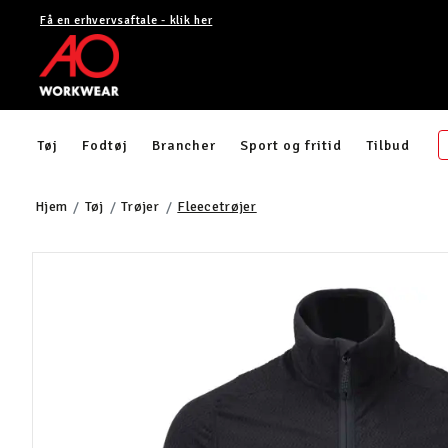
Få en erhvervsaftale - klik her
Tøj
Fodtøj
Brancher
Sport og fritid
Tilbud
Hjem
Tøj
Trøjer
Fleecetrøjer