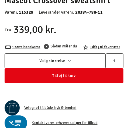
Mascot Crossover sweatshirt
Varenr.
115329
Leverandør varenr.
20384-788-11
339,00 kr.
Fra
Sådan måler du
Størrelsesskema
Tilføj til favoritter
Vælg størrelse
Tilføj til kurv
Velegnet til både tryk & broderi
Kontakt vores erhvervssælger for tilbud