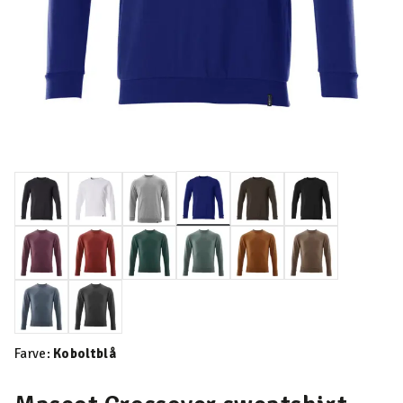
valgte
Farve:
Koboltblå