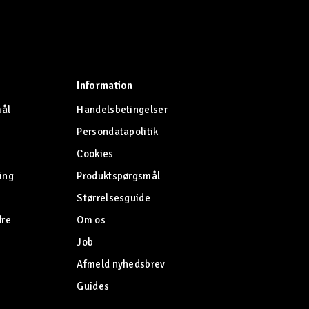
Information
mål
Handelsbetingelser
Persondatapolitik
Cookies
ing
Produktspørgsmål
Størrelsesguide
dre
Om os
Job
Afmeld nyhedsbrev
Guides