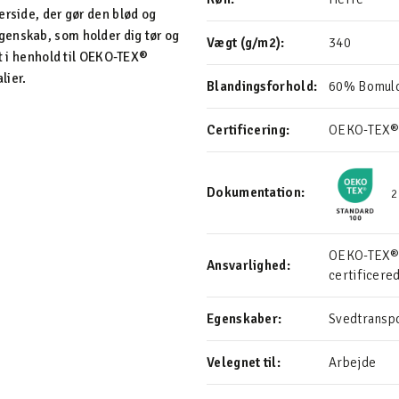
erside, der gør den blød og
genskab, som holder dig tør og
Vægt (g/m2):
340
et i henhold til OEKO-TEX®
lier.
Blandingsforhold:
60% Bomuld
Certificering:
OEKO-TEX®
Dokumentation:
2
OEKO-TEX® S
Ansvarlighed:
certificere
Egenskaber:
Svedtransp
Velegnet til:
Arbejde