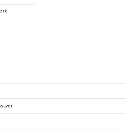
-pak
r
ssover