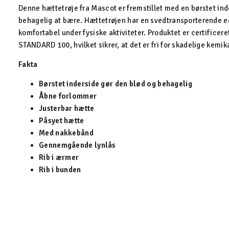
Denne hættetrøje fra Mascot er fremstillet med en børstet ind
behagelig at bære. Hættetrøjen har en svedtransporterende e
komfortabel under fysiske aktiviteter. Produktet er certificer
STANDARD 100, hvilket sikrer, at det er fri for skadelige kemika
Fakta
Børstet inderside gør den blød og behagelig
Åbne forlommer
Justerbar hætte
Påsyet hætte
Med nakkebånd
Gennemgående lynlås
Rib i ærmer
Rib i bunden