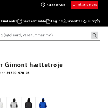
Inklusiv moms
Kundeservice
Find ordre
Gavekort saldo
Log ind
Favoritter
Kurv
r Gimont hættetrøje
enr.
51590-970-03