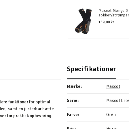
Mascot Mongu 3
sokker/strømpe
159,00 kr.
Specifikationer
Mærke:
Mascot
Serie:
Mascot Cro
ere funktioner for optimal
den, samt en justerbar hætte.
Farve:
Grøn
er for praktisk opbevaring.
Køn:
Herre