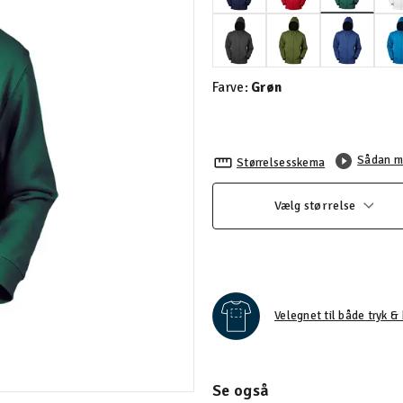
valgte
Farve:
Grøn
Sådan m
Størrelsesskema
Vælg størrelse
Velegnet til både tryk & 
Se også