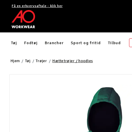
Få en erhvervsaftale - klik her
Tøj
Fodtøj
Brancher
Sport og fritid
Tilbud
Hjem
Tøj
Trøjer
Hættetrøjer / hoodies