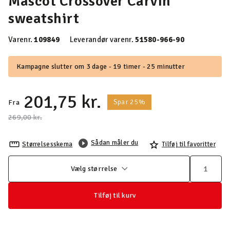
Mascot Crossover Carvin
sweatshirt
Varenr.
109849
Leverandør varenr.
51580-966-90
Kampagne slutter om 3 dage - 19 timer - 25 minutter
201,75 kr.
Spar 25%
Fra
Pris nedsat fra
til
269,00 kr.
Sådan måler du
Størrelsesskema
Tilføj til favoritter
Vælg størrelse
Tilføj til kurv