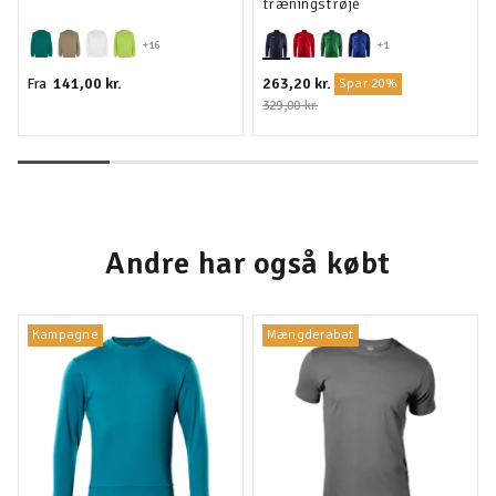
træningstrøje
+16
+1
141,00 kr.
263,20 kr.
Fra
Spar 20%
329,00 kr.
Andre har også købt
Kampagne
Mængderabat