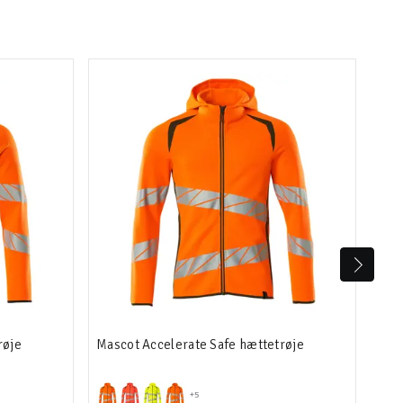
røje
Mascot Accelerate Safe hættetrøje
Mas
+5