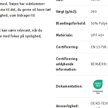
g med. Trøjen har sidelommer
me til det, du gerne vil have tæt
Vægt (g/m2):
260
ghed, som bidrager til
Blandingsforhold:
50% Polye
 kan være relevant, når du
Materiale:
UPF 40+
je med fokus på synlighed,
Certificering:
EN 13758-
Certificering
uddybende
BEMÆRK: St
information:
Dokumentation:
OEKO-TEX® 
Ansvarlighed: