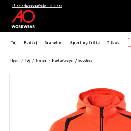
Få en erhvervsaftale - klik her
Tøj
Fodtøj
Brancher
Sport og fritid
Tilbud
Hjem
Tøj
Trøjer
Hættetrøjer / hoodies