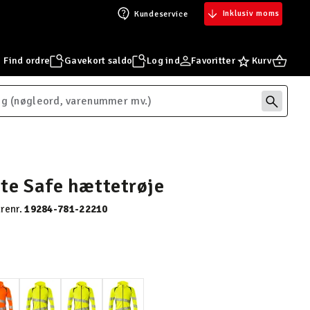
Inklusiv moms
Kundeservice
Find ordre
Gavekort saldo
Log ind
Favoritter
Kurv
te Safe hættetrøje
renr.
19284-781-22210