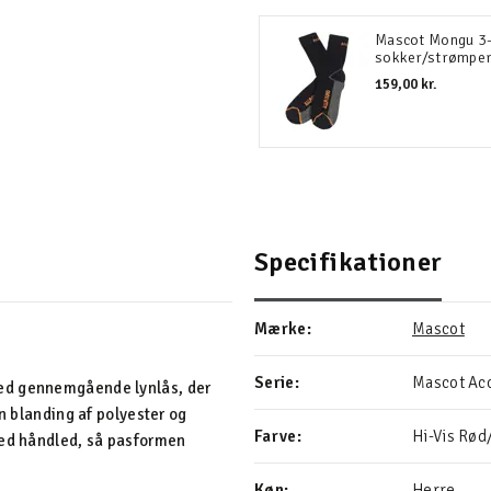
Mascot Mongu 3
sokker/strømpe
159,00 kr.
Specifikationer
Mærke:
Mascot
Serie:
Mascot Acc
med gennemgående lynlås, der
en blanding af polyester og
Farve:
Hi-Vis Rø
ved håndled, så pasformen
Køn:
Herre