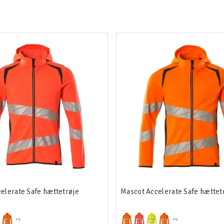
elerate Safe hættetrøje
Mascot Accelerate Safe hættet
+5
+5