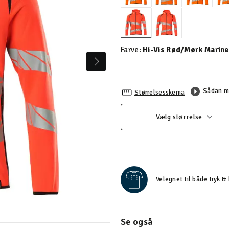
valgte
Farve:
Hi-Vis Rød/Mørk Marine
Sådan m
Størrelsesskema
Vælg størrelse
Velegnet til både tryk & 
Se også