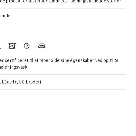
ede produkt er testet for sundheds- og miljøskadelige stoffer
tende
r certificeret til at bibeholde sine egenskaber ved op til 50
holdningsvask
l både tryk & broderi