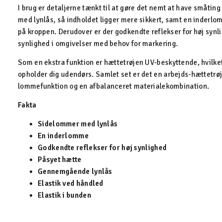
I brug er detaljerne tænkt til at gøre det nemt at have småtin
med lynlås, så indholdet ligger mere sikkert, samt en inderlom
på kroppen. Derudover er der godkendte reflekser for høj synli
synlighed i omgivelser med behov for markering.
Som en ekstra funktion er hættetrøjen UV-beskyttende, hvilket
opholder dig udendørs. Samlet set er det en arbejds-hættetrø
lommefunktion og en afbalanceret materialekombination.
Fakta
Sidelommer med lynlås
En inderlomme
Godkendte reflekser for høj synlighed
Påsyet hætte
Gennemgående lynlås
Elastik ved håndled
Elastik i bunden