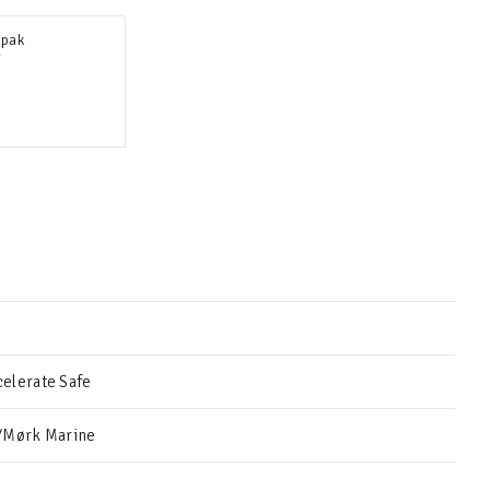
-pak
r
elerate Safe
d/Mørk Marine