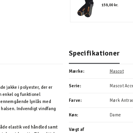
159,00 kr.
Specifikationer
Mærke:
Mascot
Serie:
Mascot Acc
 jakke i polyester, der er
n enkel og funktionel
Farve:
Mørk Antrac
n gennemgående lynlås med
 halsen. Indvendigt vindfang
Køn:
Dame
både elastik ved håndled samt
Vægt af