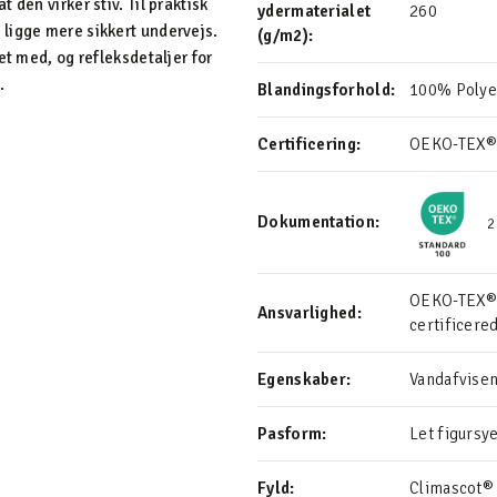
den virker stiv. Til praktisk
ydermaterialet
260
ligge mere sikkert undervejs.
(g/m2):
et med, og refleksdetaljer for
.
Blandingsforhold:
100% Polye
Certificering:
OEKO-TEX®
Dokumentation:
2
OEKO-TEX® S
Ansvarlighed:
certificere
Egenskaber:
Vandafvise
Pasform:
Let figursy
Fyld:
Climascot®