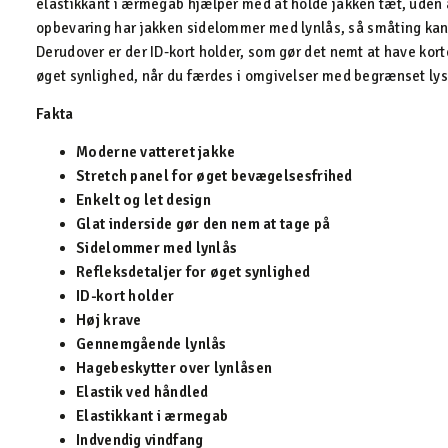
elastikkant i ærmegab hjælper med at holde jakken tæt, uden at 
opbevaring har jakken sidelommer med lynlås, så småting kan 
Derudover er der ID-kort holder, som gør det nemt at have kort
øget synlighed, når du færdes i omgivelser med begrænset lys
Fakta
Moderne vatteret jakke
Stretch panel for øget bevægelsesfrihed
Enkelt og let design
Glat inderside gør den nem at tage på
Sidelommer med lynlås
Refleksdetaljer for øget synlighed
ID-kort holder
Høj krave
Gennemgående lynlås
Hagebeskytter over lynlåsen
Elastik ved håndled
Elastikkant i ærmegab
Indvendig vindfang