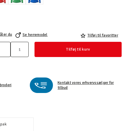
åler du
Se herremodel
Tilføj til favoritter
Tilføj til kurv
Kontakt vores erhvervssælger for
broderi
tilbud
-pak
r