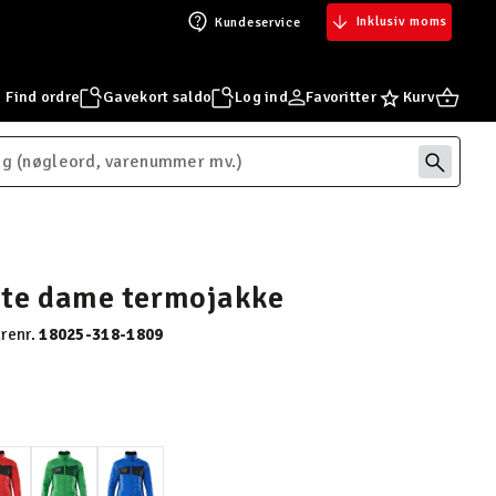
Inklusiv moms
Kundeservice
Find ordre
Gavekort saldo
Log ind
Favoritter
Kurv
ate dame termojakke
renr.
18025-318-1809