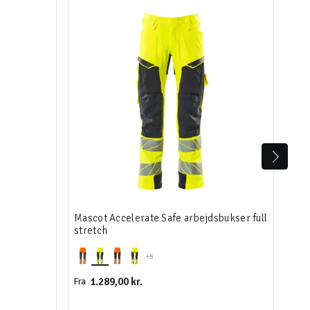
Mascot Accelerate Safe arbejdsbukser full
Mas
stretch
+5
1.289,00 kr.
Fra
Fra