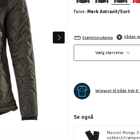
valgte
Farve:
Mørk Antracit/Sort
Sådan m
Størrelsesskema
Vælg størrelse
Velegnet til både tryk & 
Se også
Mascot Mongu 3
sokker/strømpe