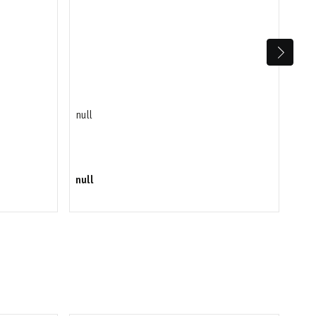
null
Wes
null
249,