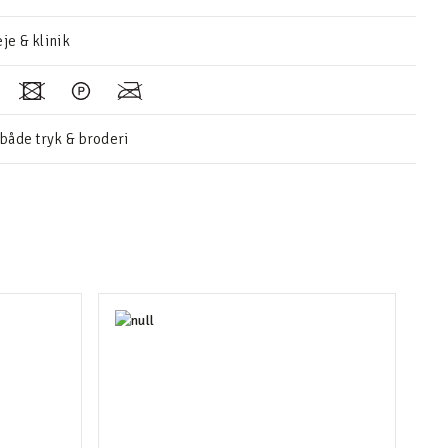
je & klinik
 både tryk & broderi
Ska