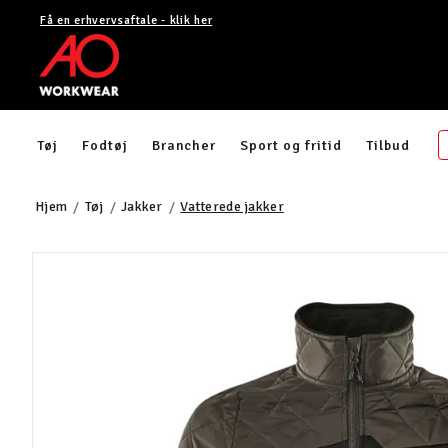
Få en erhvervsaftale - klik her
Tøj
Fodtøj
Brancher
Sport og fritid
Tilbud
Hjem
Tøj
Jakker
Vatterede jakker