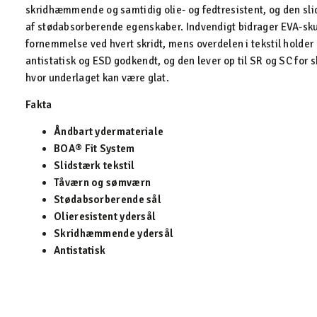
skridhæmmende og samtidig olie- og fedtresistent, og den sl
af stødabsorberende egenskaber. Indvendigt bidrager EVA-sk
fornemmelse ved hvert skridt, mens overdelen i tekstil holder 
antistatisk og ESD godkendt, og den lever op til SR og SC f
hvor underlaget kan være glat.
Fakta
Åndbart ydermateriale
BOA® Fit System
Slidstærk tekstil
Tåværn og sømværn
Stødabsorberende sål
Olieresistent ydersål
Skridhæmmende ydersål
Antistatisk