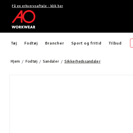
Få en erhvervsaftale - klik her
Tøj
Fodtøj
Brancher
Sport og fritid
Tilbud
Hjem
Fodtøj
Sandaler
Sikkerhedssandaler