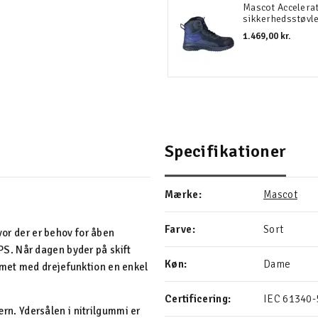
Mascot Accelera
sikkerhedsstøvl
1.469,00 kr.
Specifikationer
Mærke:
Mascot
Farve:
Sort
vor der er behov for åben
S. Når dagen byder på skift
Køn:
Dame
met med drejefunktion en enkel
Certificering:
IEC 61340-5
. Ydersålen i nitrilgummi er