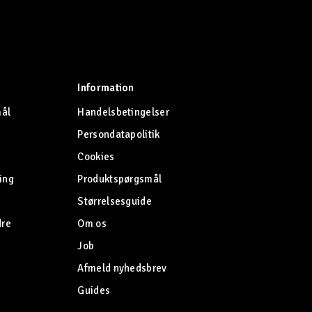
Information
mål
Handelsbetingelser
Persondatapolitik
Cookies
ing
Produktspørgsmål
Størrelsesguide
dre
Om os
Job
Afmeld nyhedsbrev
Guides