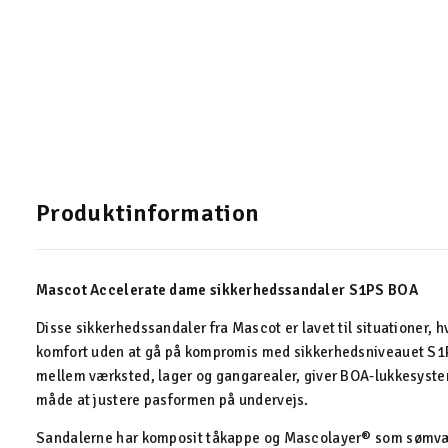
Produktinformation
Mascot Accelerate dame sikkerhedssandaler S1PS BOA
Disse sikkerhedssandaler fra Mascot er lavet til situationer, h
komfort uden at gå på kompromis med sikkerhedsniveauet S1P
mellem værksted, lager og gangarealer, giver BOA-lukkesyste
måde at justere pasformen på undervejs.
Sandalerne har komposit tåkappe og Mascolayer® som sømværn