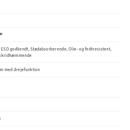
r®
, ESD godkendt, Stødabsorberende, Olie- og fedtresistent,
, Skridhæmmende
m med drejefunktion
i