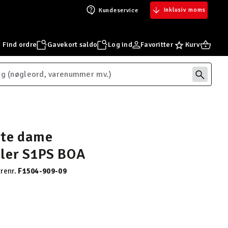
Inklusiv moms
Kundeservice
Find ordre
Gavekort saldo
Log ind
Favoritter
Kurv
ate dame
ler S1PS BOA
renr.
F1504-909-09