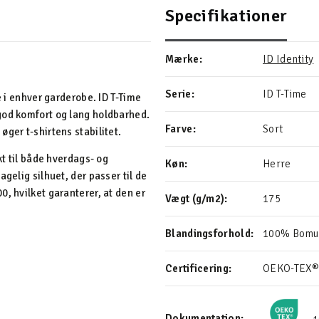
Specifikationer
Mærke:
ID Identity
Serie:
ID T-Time
e i enhver garderobe. ID T-Time
god komfort og lang holdbarhed.
Farve:
Sort
ger t-shirtens stabilitet.
kt til både hverdags- og
Køn:
Herre
gelig silhuet, der passer til de
, hvilket garanterer, at den er
Vægt (g/m2):
175
Blandingsforhold:
100% Bomu
Certificering:
OEKO-TEX®
Dokumentation: