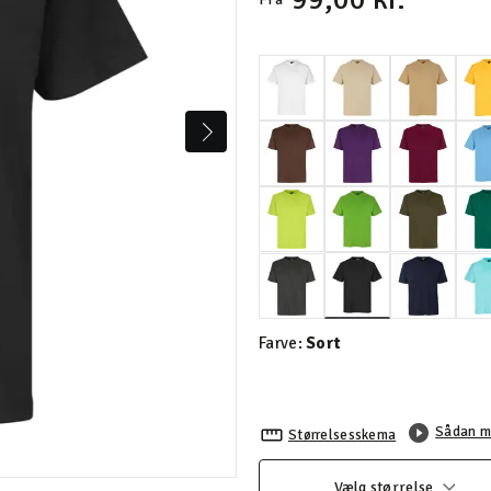
valgte
Farve:
Sort
Sådan m
Størrelsesskema
Vælg størrelse