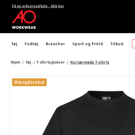
Få en erhvervsaftale - klik her
Tøj
Fodtøj
Brancher
Sport og fritid
Tilbud
Hjem
Tøj
T-shirts/poloer
Kortærmede T-shirts
Mængderabat