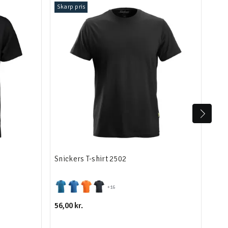
Skarp pris
Snickers T-shirt 2502
ID 
+16
56,00 kr.
Fra