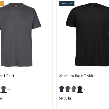
at
Skarp pris
r T-Shirt
Westborn Basic T-shirt
+17
+2
kr.
69,00 kr.