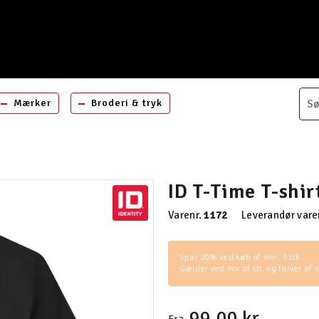
Mærker
Broderi & tryk
ID T-Time T-shir
Varenr.
1172
Leverandør vare
Spar 20% ved køb af min. 3 stk.
Gælder ved mix af str. og farver af
99,00 kr.
Fra