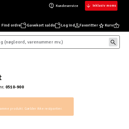
Inklusiv moms
Kundeservice
Find ordre
Gavekort saldo
Log ind
Favoritter
Kurv
t
nr.
0510-900
 samme produkt. Gælder ikke restpartier.