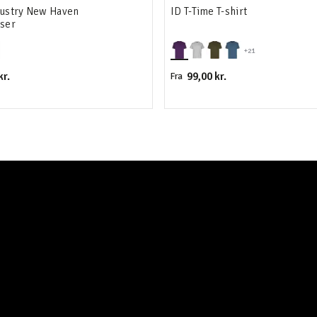
dustry New Haven
ID T-Time T-shirt
ser
+21
kr.
99,00 kr.
Fra