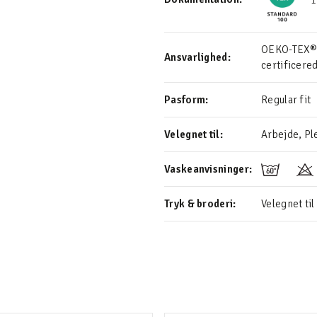
1
OEKO-TEX® S
Ansvarlighed:
certificere
Pasform:
Regular fit
Velegnet til:
Arbejde, Ple
Vaskeanvisninger:
Tryk & broderi:
Velegnet til