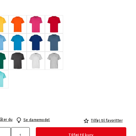
åler du
Se damemodel
Tilføj til favoritter
Tilføj til kurv