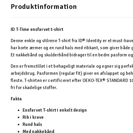
Produktinformation
ID T-Time ensfarvet t-shirt
Denne enkle og stilrene T-shirt fra ID® Identity er et must-hav
har korte ærmer og en rund hals med ribkant, som giver både 
Et nakkebånd og skulderbånd bidrager til en bedre pasform og ø
Den er fremstillet i et behageligt materiale og egner sig perfe
arbejdsbrug. Pasformen (regular fit) giver en afslappet og beha
fleste. T-shirten er certificeret efter OEKO-TEX® STANDARD 100
fri for skadelige stoffer.
Fakta
Ensfarvet T-shirt i enkelt design
Rib i krave
Rund hals
Med nakkebånd