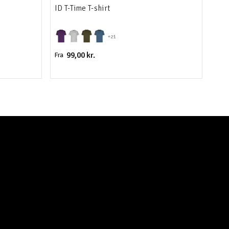
ID T-Time T-shirt
ID 
+21
99,00 kr.
Fra
Fra