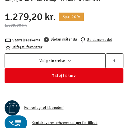
1.279,20 kr.
Spar 20%
Pris nedsat fra
til
1.599,00 kr.
Sådan måler du
Se damemodel
Størrelsesskema
Tilføj til favoritter
Vælg størrelse
Tilføj til kurv
Kun velegnet til broderi
Kontakt vores erhvervssælger for tilbud