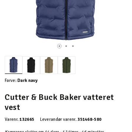
valgte
Farve:
Dark navy
Cutter & Buck Baker vatteret
vest
Varenr.
132665
Leverandør varenr.
351468-580
Kampagne slutter om 14 dage - 12 timer - 46 minutter